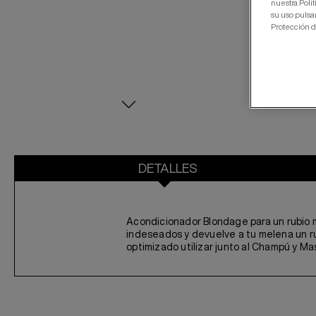
nuestra Polí
su uso pulsa
Protección d
DETALLES
Acondicionador Blondage para un rubio ma
indeseados y devuelve a tu melena un rub
optimizado utilizar junto al Champú y Ma