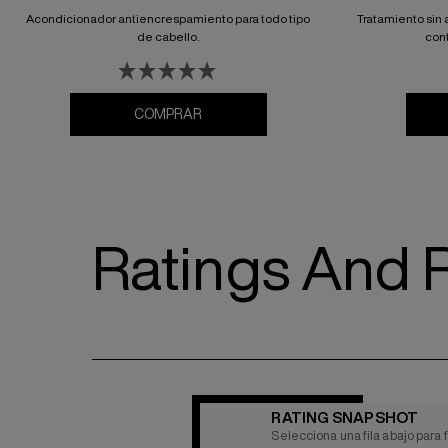
Acondicionador antiencrespamiento para todo tipo
Tratamiento sin 
de cabello.
con
COMPRAR
Ratings And 
RATING SNAPSHOT
Selecciona una fila abajo para f