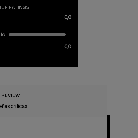
ER RATINGS
0,0
cto
0,0
L REVIEW
ñas críticas