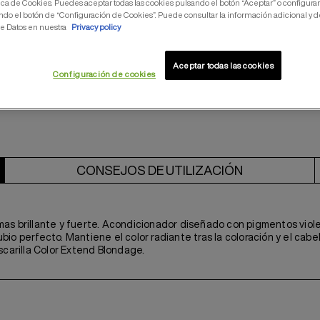
tica de Cookies. Puedes aceptar todas las cookies pulsando el botón “Aceptar” o configurar
ndo el botón de “Configuración de Cookies”. Puede consultar la información adicional y d
e Datos en nuestra
Privacy policy
COMPRAR
Aceptar todas las cookies
Configuración de cookies
ENCUENTRA TU SAL
CONSEJOS DE UTILIZACIÓN
s brillante y fuerte. Acondicionador diseñado con pigmentos violet
io perfecto. Mantiene el color radiante tras la coloración y el cabel
scarilla Color Extend Blondage.