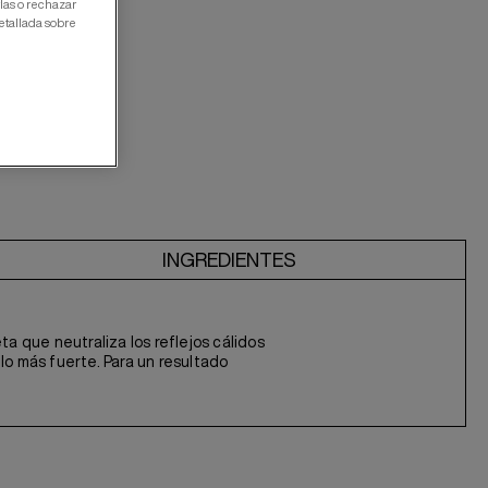
las o rechazar
etallada sobre
ÓN
INGREDIENTES
a que neutraliza los reflejos cálidos
lo más fuerte. Para un resultado