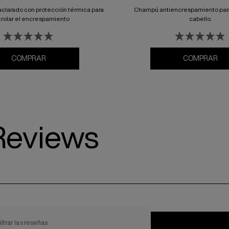
aclarado con protección térmica para
Champú antiencrespamiento para
trolar el encrespamiento
cabello.
COMPRAR
COMPRAR
Reviews
iltrar las reseñas