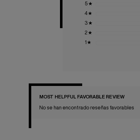
5
★
4
★
3
★
2
★
1
★
MOST HELPFUL FAVORABLE REVIEW
No se han encontrado reseñas favorables