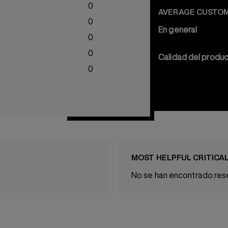
0
AVERAGE CUSTOM
0
En general
0
0
Calidad del produ
0
MOST HELPFUL CRITICA
No se han encontrado rese