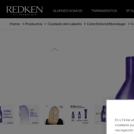
QUIENES SOMOS
TRATAMIENTOS
STY
Home
>
Productos
>
Cuidado del cabello
>
Color Extend Blondage
>
C
En L’Oréal ut
mostrarte pu
navegación y