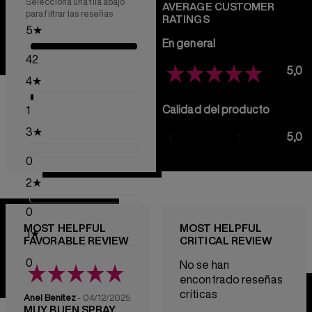
Selecciona una fila abajo
AVERAGE CUSTOMER
para filtrar las reseñas
RATINGS
5
★
En general
42
5,0
4
★
Calidad del producto
1
3
★
5,0
0
2
★
0
MOST HELPFUL
MOST HELPFUL
1
★
FAVORABLE REVIEW
CRITICAL REVIEW
0
No se han
encontrado reseñas
críticas
Anel Benitez
- 04/12/2025
MUY BUEN SPRAY