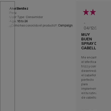
Anel Benitez
D
Peru
User Type: Consumidor
Age:
18 to 24
-
¿Cómo has conocido el producto?:
Campaign
¿
04/12/2025
MUY
BUEN
SPRAY DE
CABELLO
Me encanto
el efecto anti
frizz y como
desenreda
el cabello!,
perfecto
para
implementar
en tu rutina
de cabello!.