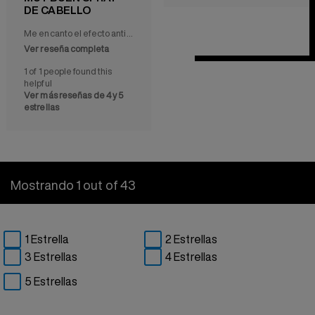
DE CABELLO
Me encanto el efecto anti frizz y como desenreda el cabello!, perfecto para implementar en tu rutina de cabello!.
Ver reseña completa
1 of 1 people found this
helpful
Ver más reseñas de 4 y 5
estrellas
Mostrando 1 out of 43
1 Estrella
2 Estrellas
3 Estrellas
4 Estrellas
5 Estrellas