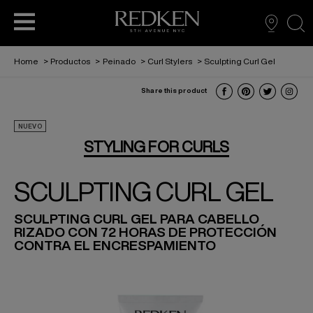
sea
Home
>
Productos
>
Peinado
>
Curl Stylers
>
Sculpting Curl Gel
Share this product
NUEVO ACEITE NAKED GLOSS
PRODUCTOS PARA SALONES
SERVICIO PROTEIN GLOSS
CUIDADO DEL CABELLO
LOOKBOOK
HISTORIA
PEINADO
NUEVO
PROFESIONALES
STYLING FOR CURLS
NUEVO SÉRUM CAPILAR 24/7 DÍA Y NOCHE
SERVICIO COLOR GLOSS
SOSTENIBILIDAD
PARA HOMBRES
SCULPTING CURL GEL
ARTÍCULOS PARA SALONES
ABC
PROFESIONALES
SCULPTING CURL GEL PARA CABELLO
¿QUIERES TRABAJAR EN TU SALÓN CON
RIZADO CON 72 HORAS DE PROTECCIÓN
ACIDIC BONDING CONCENTRATE
REDKEN?
CONTRA EL ENCRESPAMIENTO