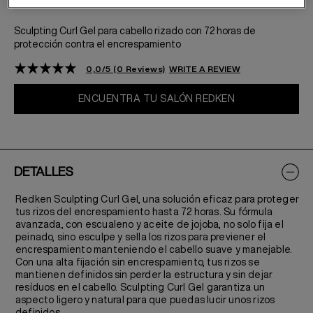
Sculpting Curl Gel para cabello rizado con 72 horas de
protección contra el encrespamiento
0,0/5 (0 Reviews)
WRITE A REVIEW
ENCUENTRA TU SALÓN REDKEN
DETALLES
Redken Sculpting Curl Gel, una solución eficaz para proteger
tus rizos del encrespamiento hasta 72 horas. Su fórmula
avanzada, con escualeno y aceite de jojoba, no solo fija el
peinado, sino esculpe y sella los rizos para previener el
encrespamiento manteniendo el cabello suave y manejable.
Con una alta fijación sin encrespamiento, tus rizos se
mantienen definidos sin perder la estructura y sin dejar
resíduos en el cabello. Sculpting Curl Gel garantiza un
aspecto ligero y natural para que puedas lucir unos rizos
definidos.