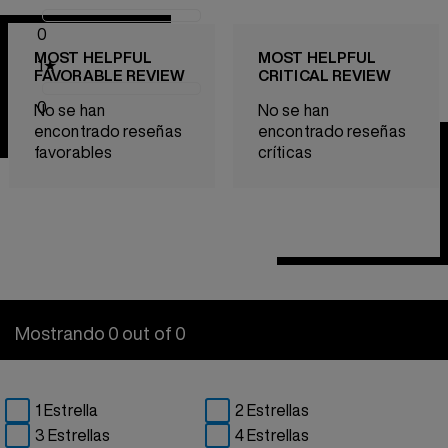
0
MOST HELPFUL
MOST HELPFUL
1
★
FAVORABLE REVIEW
CRITICAL REVIEW
0
No se han
No se han
encontrado reseñas
encontrado reseñas
favorables
críticas
Mostrando 0 out of 0
1 Estrella
2 Estrellas
3 Estrellas
4 Estrellas