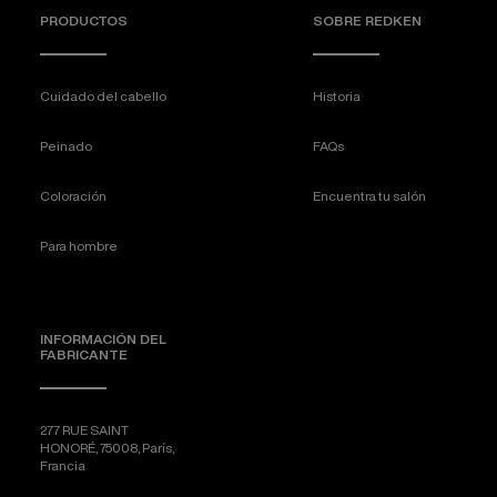
PRODUCTOS
SOBRE REDKEN
Cuidado del cabello
Historia
Peinado
FAQs
Coloración
Encuentra tu salón
Para hombre
INFORMACIÓN DEL
FABRICANTE
277 RUE SAINT
HONORÉ, 75008, París,
Francia