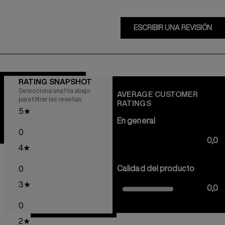
ESCRIBIR UNA REVISIÓN
RATING SNAPSHOT
Selecciona una fila abajo
AVERAGE CUSTOMER
para filtrar las reseñas
RATINGS
5
★
En general
0
0,0
4
★
Calidad del producto
0
3
★
0,0
0
2
★