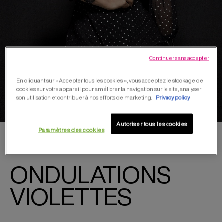
Continuer sans accepter
En cliquant sur « Accepter tous les cookies », vous acceptez le stockage de
cookies sur votre appareil pour améliorer la navigation sur le site, analyser
son utilisation et contribuer à nos efforts de marketing.
Privacy policy
Autoriser tous les cookies
Paramètres des cookies
CHEVEUX MI-LONGS
ONDULATIONS
VIOLETTES