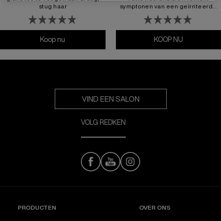
stug haar
symptonen van een geïrriteerde
hoofdhuid.
Koop nu
ALL SOFT ARGAN-6 OLIE
KOOP NU
Amino Mint
VIND EEN SALON
VOLG REDKEN
PRODUCTEN
OVER ONS