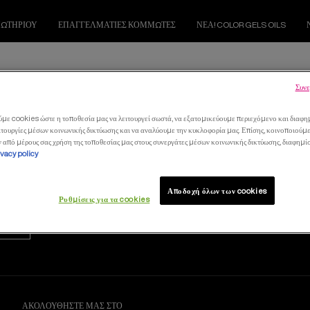
ΜΩΤΗΡΙΟΥ
ΕΠΑΓΓΕΛΜΑΤΙΕΣ ΚΟΜΜΩΤΕΣ
ΝΕΑ! COLOR GELS OILS
Συνε
BLONDE IDOL
ε cookies ώστε η τοποθεσία μας να λειτουργεί σωστά, να εξατομικεύουμε περιεχόμενο και διαφημ
τουργίες μέσων κοινωνικής δικτύωσης και να αναλύουμε την κυκλοφορία μας. Επίσης, κοινοποιούμ
ν από μέρους σας χρήση της τοποθεσίας μας στους συνεργάτες μέσων κοινωνικής δικτύωσης, διαφημί
ivacy policy
Αποδοχή όλων των cookies
Ρυθμίσεις για τα cookies
ΑΚΟΛΟΥΘΉΣΤΕ ΜΑΣ ΣΤΟ