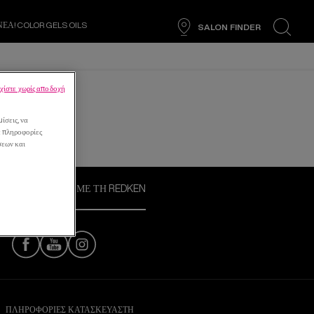
ΝΕΑ! COLOR GELS OILS
SALON FINDER
search
χίστε χωρίς αποδοχή
ίσεις, να
ε πληροφορίες
σεων και
ΣΥΝΔΕΘΕΙΤΕ ΜΕ ΤΗ REDKEN
ΠΛΗΡΟΦΟΡΊΕΣ ΚΑΤΑΣΚΕΥΑΣΤΉ