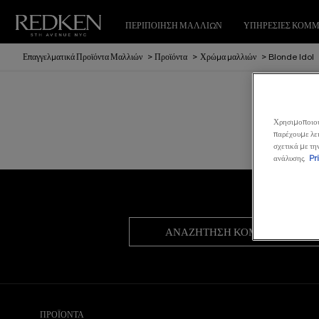
ΠΕΡΙΠΟΙΗΣΗ ΜΑΛΛΙΩΝ
ΥΠΗΡΕΣΙΕΣ ΚΟΜ
Επαγγελματικά Προϊόντα Μαλλιών
>
Προϊόντα
>
Χρώμα μαλλιών
>
Blonde Idol
Χρησιμοποιούμ
παρέχουμε λει
σχετικά με τη
ανάλυσης.
Pr
ΑΝΑΖΉΤΗΣΗ ΚΟΜΜΩΤΗΡΊΟΥ
ΠΡΟΪΟΝΤΑ