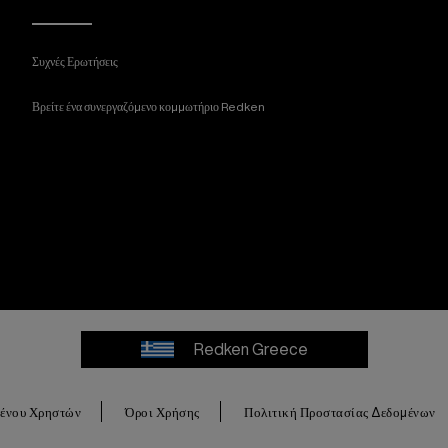
Συχνές Ερωτήσεις
Βρείτε ένα συνεργαζόμενο κομμωτήριο Redken
Redken Greece
μένου Χρηστών
Όροι Χρήσης
Πολιτική Προστασίας Δεδομένων