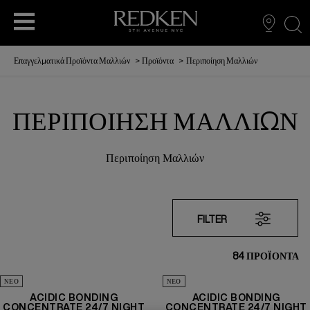
sea
Επαγγελματικά Προϊόντα Μαλλιών
>
Προϊόντα
>
Περιποίηση Μαλλιών
ΠΕΡΙΠΟΊΗΣΗ ΜΑΛΛΙΏΝ
ΠΕΡΙΠΟΙΗΣΗ ΜΑΛΛΙΩΝ
ΧΡΩΜΑ ΜΑΛΛΙΩΝ
ACCESS
Περιποίηση Μαλλιών
L’ORÉAL PARTNER SHOP
STYLING
ΑΝΔΡΙΚΑ ΠΡΟΪΟΝΤΑ
FILTER
84
ΠΡΟΪΟΝΤΑ
ΝΈΟ
ΝΈΟ
ACIDIC BONDING
ACIDIC BONDING
CONCENTRATE 24/7 NIGHT
CONCENTRATE 24/7 NIGHT