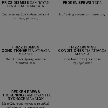
FRIZZ DISMISS ΣΑΜΠΟΥΆΝ
REDKEN BREWS ΤΖΕΛ
ΓΙΑ ΑΤΊΘΑΣΑ ΜΑΛΛΙΆ
Σαμπουάν Απαλού Καθαρισμού κατά
No flaking, no crunch, non-sticky
του Φριζαρίσματος
FRIZZ DISMISS
FRIZZ DISMISS
CONDITIONER ΓΙΑ ΑΤΊΘΑΣΑ
CONDITIONER ΓΙΑ ΑΤΊΘΑΣΑ
ΜΑΛΛΙΆ
ΜΑΛΛΙΆ
Conditioner Θρέψης κατά του
Conditioner Θρέψης κατά του
Φριζαρίσματος
Φριζαρίσματος
REDKEN BREWS
THICKENING ΣΑΜΠΟΥΆΝ ΓΙΑ
ΠΎΚΝΩΣΗ ΜΑΛΛΙΏΝ
Με το Σαμπουάν πύκνωσης τα μαλλιά
φαίνονται πιο γεμάτα από ποτέ!