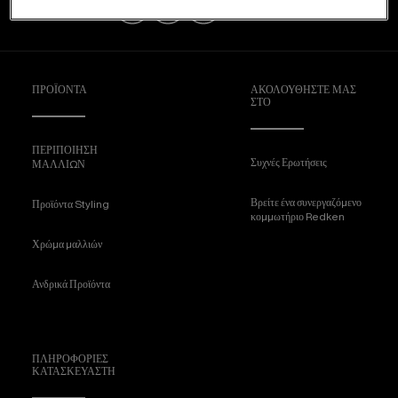
ΠΡΟΪΟΝΤΑ
ΑΚΟΛΟΥΘΉΣΤΕ ΜΑΣ
ΣΤΟ
ΠΕΡΙΠΟΙΗΣΗ
Συχνές Ερωτήσεις
ΜΑΛΛΙΩΝ
Βρείτε ένα συνεργαζόμενο
Προϊόντα Styling
κομμωτήριο Redken
Χρώμα μαλλιών
Ανδρικά Προϊόντα
ΠΛΗΡΟΦΟΡΊΕΣ
ΚΑΤΑΣΚΕΥΑΣΤΉ