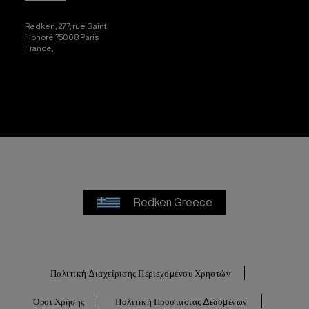
Redken, 277, rue Saint
Honoré 75008 Paris
France,
[email protected]
Redken Greece
Πολιτική Διαχείρισης Περιεχομένου Χρηστών
Όροι Χρήσης
Πολιτική Προστασίας Δεδομένων