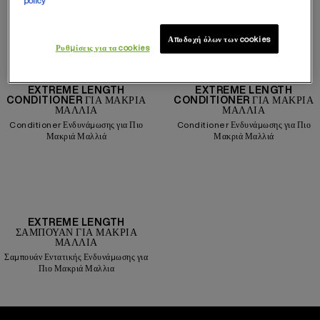
policy
ΕΝΔΥΝΑΜΩΣΗΣ
Πιο Μακριά Μαλλια
Αποδοχή όλων των cookies
Ρυθμίσεις για τα cookies
EXTREME LENGTH
EXTREME LENGTH
CONDITIONER ΓΙΑ ΜΑΚΡΙΆ
CONDITIONER ΓΙΑ ΜΑΚΡΙΆ
ΜΑΛΛΙΆ
ΜΑΛΛΙΆ
Conditioner Ενδυνάμωσης για Πιο
Conditioner Ενδυνάμωσης για Πιο
Μακριά Μαλλιά
Μακριά Μαλλιά
EXTREME LENGTH
ΣΑΜΠΟΥΆΝ ΓΙΑ ΜΑΚΡΙΆ
ΜΑΛΛΙΆ
Σαμπουάν Εντατικής Ενδυνάμωσης για
Πιο Μακριά Μαλλια