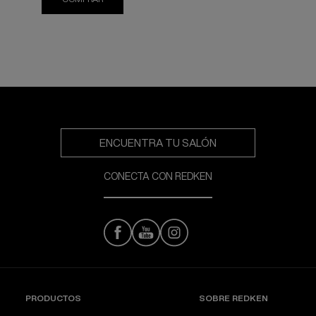
fina de secado rápido que asegura
el peinado todo el día.
ENCUENTRA TU SALÓN
CONECTA CON REDKEN
PRODUCTOS
SOBRE REDKEN