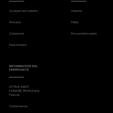
Cuidado del cabello
Historia
Peinado
FAQs
Coloración
Encuentra tu salón
Para hombre
INFORMACIÓN DEL
FABRICANTE
277 RUE SAINT
HONORÉ, 75008, París,
Francia
Contáctanos