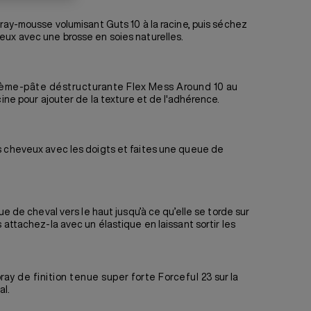
pray-mousse volumisant Guts 10
à la racine, puis séchez
ux avec une brosse en soies naturelles.
ème-pâte déstructurante Flex Mess Around 10
au
cine pour ajouter de la texture et de l'adhérence.
 cheveux avec les doigts et faites une queue de
eue de cheval vers le haut jusqu’à ce qu’elle se torde sur
 attachez-la avec un élastique en laissant sortir les
ray de finition tenue super forte Forceful 23
sur la
al.