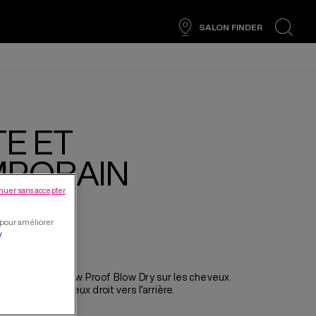
SALON FINDER
search
TE ET
PORAIN
nuer sans accepter
l pour améliorer
y
se express Pillow Proof Blow Dry
sur les cheveux
eignez les cheveux droit vers l’arrière.