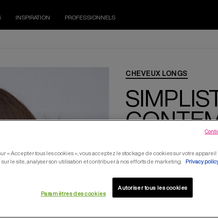
S
INSPIRATION
PROFESSIONNELS
CHEVEUX LONGS
SIMPLIS
CONTEM
Conti
sur « Accepter tous les cookies », vous acceptez le stockage de cookies sur votre apparei
 sur le site, analyser son utilisation et contribuer à nos efforts de marketing.
Privacy polic
Autoriser tous les cookies
Appliquez la
ba
Paramètres des cookies
humides, puis p