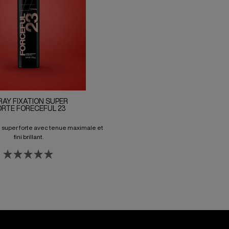
RAY FIXATION SUPER
ORTE FORECEFUL 23
n super forte avec tenue maximale et
fini brillant.