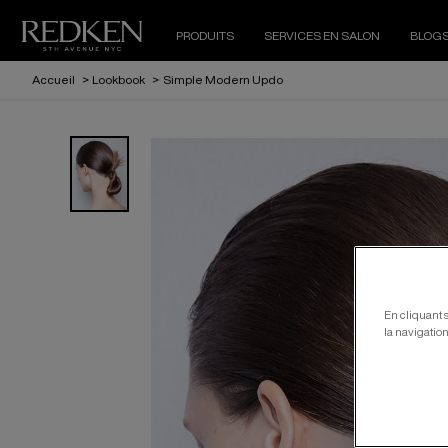
PRODUITS
SERVICES EN SALON
BLOG
Accueil
>
Lookbook
>
Simple Modern Updo
En cliquant 
la navigation