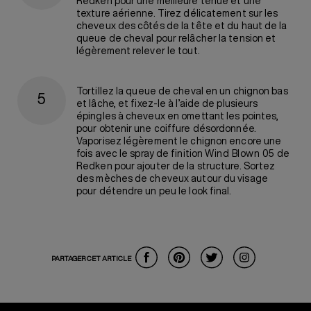
Redken pour une meilleure tenue et une
texture aérienne. Tirez délicatement sur les
cheveux des côtés de la tête et du haut de la
queue de cheval pour relâcher la tension et
légèrement relever le tout.
Tortillez la queue de cheval en un chignon bas
et lâche, et fixez-le à l’aide de plusieurs
épingles à cheveux en omettant les pointes,
pour obtenir une coiffure désordonnée.
Vaporisez légèrement le chignon encore une
fois avec le spray de finition
Wind Blown 05
de
Redken pour ajouter de la structure. Sortez
des mèches de cheveux autour du visage
pour détendre un peu le look final.
PARTAGER CET ARTICLE