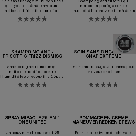
Soin sans rincage multi-bénifices
Shampoing anti-frisottis qui
qui hydrate, démêle avec une
nettoie et protège contre
action anti-frisottis et protège
l'humidité les cheveux fins à épais.
contre la chaleur les cheveux fins à
épais.
SHAMPOING ANTI-
SOIN SANS RINÇAGE ANTI
FRISOTTIS FRIZZ DISMISS
SNAP EXTREME
Shampoing anti-frisottis qui
Soin sans rinçage anti-casse pour
nettoie et protège contre
cheveux fragilisés.
l'humidité les cheveux fins à épais.
SPRAY MIRACLE 25-EN-1
POMMADE EN CRÈME
ONE UNITED
MANEUVER REDKEN BREWS
Un spray miracle qui réunit 25
Pour tous les types de cheveux,