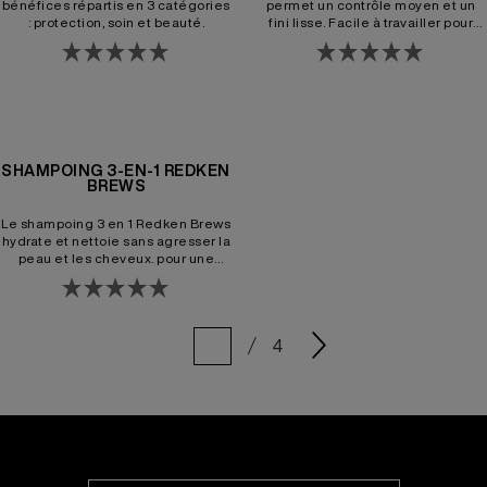
bénéfices répartis en 3 catégories
permet un contrôle moyen et un
: protection, soin et beauté.
fini lisse. Facile à travailler pour
créer des styles à la structure
légère et sans résidus.
SHAMPOING 3-EN-1 REDKEN
BREWS
Le shampoing 3 en 1 Redken Brews
hydrate et nettoie sans agresser la
peau et les cheveux. pour une
fraîcheur immédiate de la tête aux
pieds. Sa Formule non-asséchante
agit comme shampoing,
conditionner et gel douche pour
4
hydrater et adoucir la peau. Un
produit tout en un parfait pour la
gym ou les voyages.