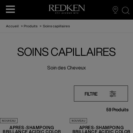
sea
Accueil
>
Produits
>
Soins capillaires
SOINS CAPILLAIRES
COLORATION CAPILLAIRE
SOINS CAPILLAIRES
SOINS CAPILLAIRE
Soin des Cheveux
COLORATION CAPILLAIRE
PRODUITS COIFFANTS
COIFFURE
HOMME
FILTRE
59
Produits
NOUVEAU
NOUVEAU
APRÈS-SHAMPOING
APRÈS-SHAMPOING
BRILLANCE ACIDIC COLOR
BRILLANCE ACIDIC COLOR