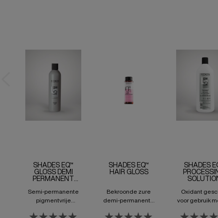
SHADES EQ™
SHADES EQ™
SHADES E
GLOSS DEMI
HAIR GLOSS
PROCESSI
PERMANENT
SOLUTIO
EQUALIZING
Semi-permanente
Bekroonde zure
Oxidant gesc
CONDITIONING
COLOR
pigmentvrije
demi-permanente
voor gebruik m
haarbehandeling
kleur. Voor glans,
Shades EQ G
zonder ammoniak
verlevendigen en
haarkleur.