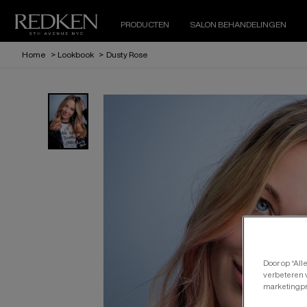
PRODUCTEN
SALON BEHANDELINGEN
Home
>
Lookbook
>
Dusty Rose
Door op “All
verbeteren v
marketingpr