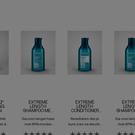
Q™
EXTREME
EXTREME
EXTR
NG
LENGTH
LENGTH
LENG
N
SHAMPOO MET
CONDITIONER
SHAMPO
BIOTINE
MET BIOTINE
BIOTI
hikt
Ga voor langer haar
Resultaten die je
Ga voor lan
et de
met 81% minder
kunt zien na slechts
met 81% 
loss
breuk met Extreme
3 maanden met
breuk met 
Length Shampoo
Extreme Length
Length S