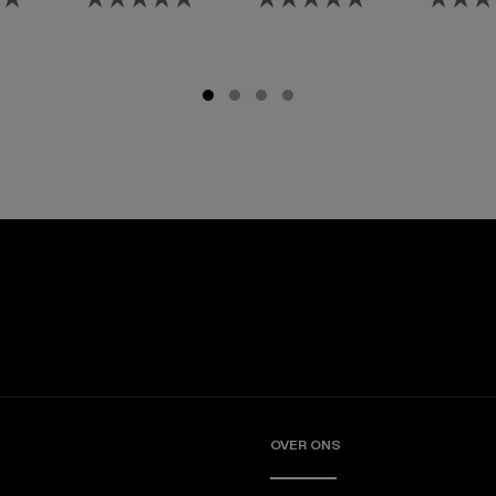
oor
met biotine
Conditioner met
met bio
ie
Biotine
.
OVER ONS