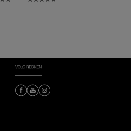
tine
Conditioner met
Biotine
VOLG REDKEN