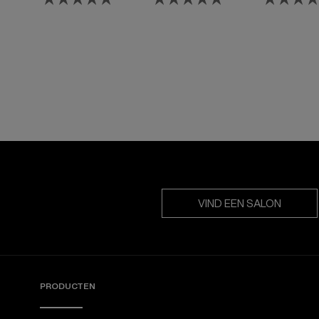
opfrissen van de
Geltextuur v
kleur en blenden
meer precis
van grijs haar.
tijdens de
applicatie
VIND EEN SALON
PRODUCTEN