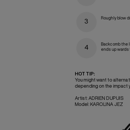
Roughly blow dry
Backcomb the l
ends up wards t
HOT TIP:
You might want to alternat
depending on the impact yo
Artist:
ADRIEN DUPUIS
Model:
KAROLINA JEZ