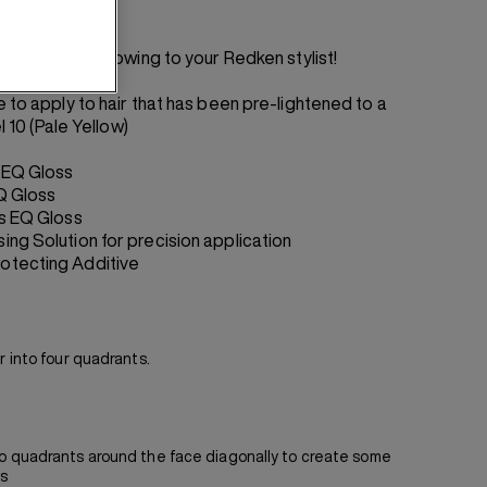
? Share the following to your Redken stylist!
e to apply to hair that has been pre-lightened to a
l 10 (Pale Yellow)
 EQ Gloss
EQ Gloss
es EQ Gloss
ng Solution for precision application
otecting Additive
r into four quadrants.
o quadrants around the face diagonally to create some
ts