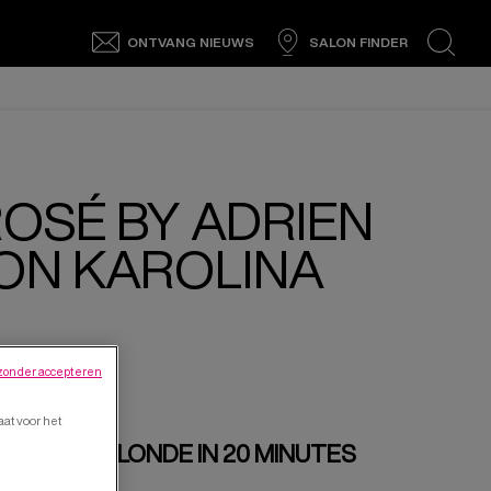
ONTVANG NIEUWS
SALON FINDER
search
OSÉ BY ADRIEN
ON KAROLINA
zonder accepteren
at voor het
E UP ANY BLONDE IN 20 MINUTES
PASTEL!