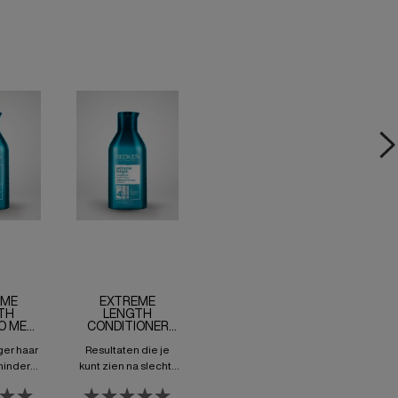
EME
EXTREME
TH
LENGTH
O MET
CONDITIONER
NE
MET BIOTINE
ger haar
Resultaten die je
minder
kunt zien na slechts
Extreme
3 maanden met
hampoo
Extreme Length