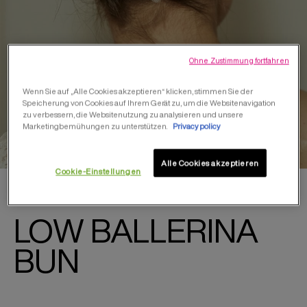
needed
to
hold
the
Ohne Zustimmung fortfahren
ballerina
bun.
Wenn Sie auf „Alle Cookies akzeptieren“ klicken, stimmen Sie der
Speicherung von Cookies auf Ihrem Gerät zu, um die Websitenavigation
zu verbessern, die Websitenutzung zu analysieren und unsere
Marketingbemühungen zu unterstützen.
Privacy policy
Alle Cookies akzeptieren
Cookie-Einstellungen
LOW BALLERINA
BUN