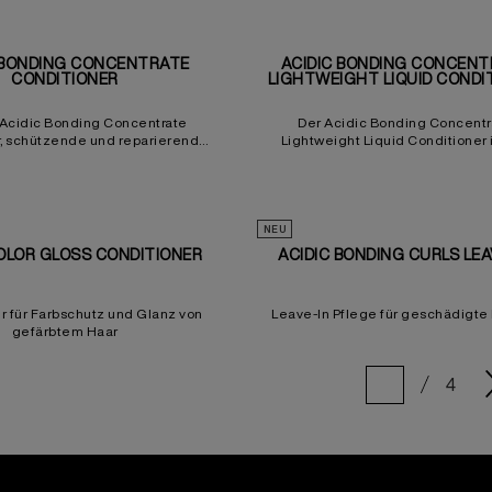
 BONDING CONCENTRATE
ACIDIC BONDING CONCENT
CONDITIONER
LIGHTWEIGHT LIQUID CONDI
Acidic Bonding Concentrate
Der Acidic Bonding Concentr
r, schützende und reparierende
Lightweight Liquid Conditioner i
r geschädigtes oder gefärbtes
flüssiger Spray-Conditioner, der 
Haar
geschädigtes Haar tiefenwirksam 
und Volumen schenkt, ohne zu be
NEU
COLOR GLOSS CONDITIONER
ACIDIC BONDING CURLS LEA
r für Farbschutz und Glanz von
Leave-In Pflege für geschädigte
gefärbtem Haar
4