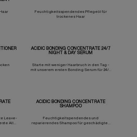
 Haar
Feuchtigkeitsspendendes Pflegeöl für
trockenes Haar
ITIONER
ACIDIC BONDING CONCENTRATE 24/7
NIGHT & DAY SERUM
ocken
Starte mit weniger Haarbruch in den Tag -
mit unserem ersten Bonding Serum für 24/7
Regeneration & Schutz.
RATE
ACIDIC BONDING CONCENTRATE
SHAMPOO
te Leave-
Feuchtigkeitspendendes und
este All-
reparierendes Shampoo für geschädigtes
ratur und
und gefärbtes Haar
ar.