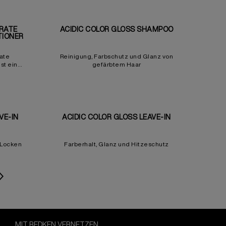
RATE
ACIDIC COLOR GLOSS SHAMPOO
TIONER
ate
Reinigung, Farbschutz und Glanz von
st ein
gefärbtem Haar
dünnes,
repariert
schweren.
VE-IN
ACIDIC COLOR GLOSS LEAVE-IN
 Locken
Farberhalt, Glanz und Hitzeschutz
MIT REDKEN VERNETZEN