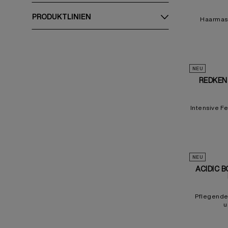
PRODUKTLINIEN​
Haarmask
NEU
REDKEN
Intensive F
NEU
ACIDIC 
Pflegende
u