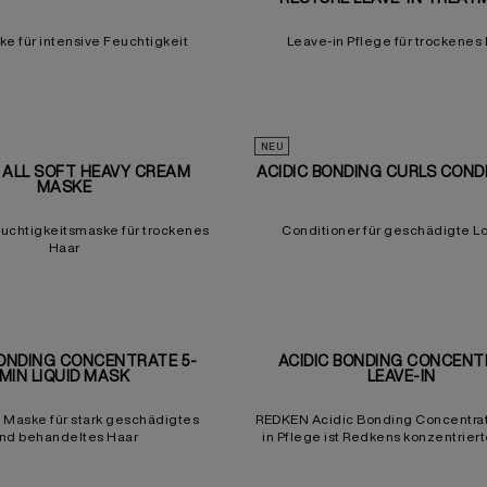
e für intensive Feuchtigkeit
Leave-in Pflege für trockenes
NEU
 ALL SOFT HEAVY CREAM
ACIDIC BONDING CURLS COND
MASKE
euchtigkeitsmaske für trockenes
Conditioner für geschädigte L
Haar
BONDING CONCENTRATE 5-
ACIDIC BONDING CONCENT
MIN LIQUID MASK
LEAVE-IN
 Maske für stark geschädigtes
REDKEN Acidic Bonding Concentra
nd behandeltes Haar
in Pflege ist Redkens konzentriert
In-One Formel zur ultimativen Repa
Pflege von geschädigtem Ha