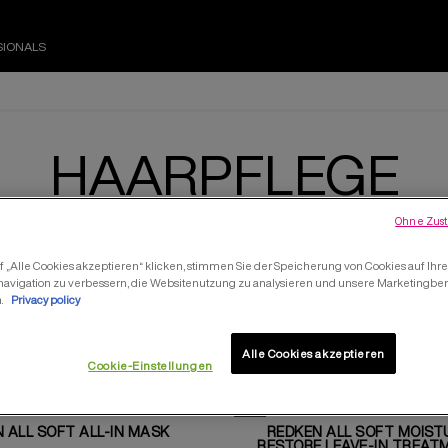
SIONALS
HAARPFLEGE
Ohne Zust
Haarpflege
 „Alle Cookies akzeptieren“ klicken, stimmen Sie der Speicherung von Cookies auf Ihr
navigation zu verbessern, die Websitenutzung zu analysieren und unsere Marketing
n.
Privacy policy
kte
Alle Cookies akzeptieren
Cookie-Einstellungen
NEU
 ALL SOFT ALL-IN MASK
REDKEN ALL SOFT MOIST
RESTORE LEAVE-IN TREAT