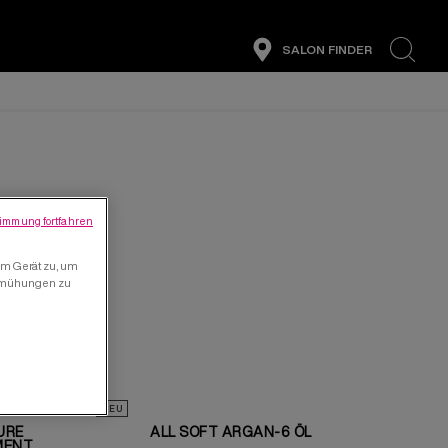
SALON FINDER
search
immung fortfahren
em Gerät zu, um
bemühungen zu
NEU
URE
ALL SOFT ARGAN-6 ÖL
MENT