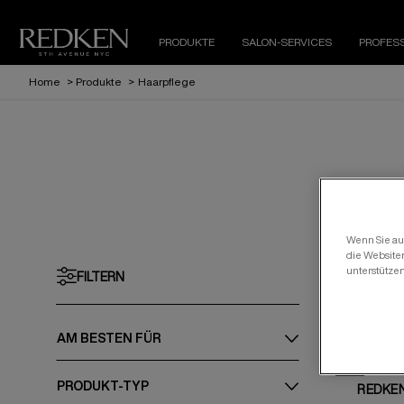
PRODUKTE
SALON-SERVICES
PROFES
Home
>
Produkte
>
Haarpflege
Wenn Sie auf
die Website
unterstütze
55
Produ
FILTERN
AM BESTEN FÜR​
NEU
PRODUKT-TYP
REDKEN