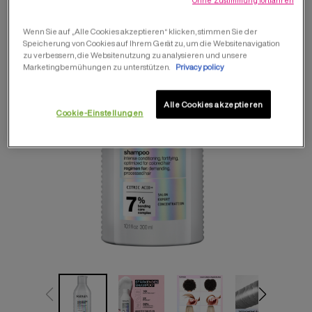
Wenn Sie auf „Alle Cookies akzeptieren“ klicken, stimmen Sie der
Speicherung von Cookies auf Ihrem Gerät zu, um die Websitenavigation
zu verbessern, die Websitenutzung zu analysieren und unsere
Marketingbemühungen zu unterstützen.
Privacy policy
Alle Cookies akzeptieren
Cookie-Einstellungen