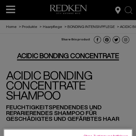
sea
Home
>
Produkte
>
Haarpflege
>
BONDING INTENSIVPFLEGE
>
ACIDIC 
Share this product
PROFESSIONELLE HAAR-SERVICES
HAARPFLEGE
ACCESS
ACIDIC BONDING CONCENTRATE
ACIDIC BONDING
L’ORÉAL PARTNER SHOP
STYLING
CONCENTRATE
SHAMPOO
FOR MEN
FEUCHTIGKEITSPENDENDES UND
REPARIERENDES SHAMPOO FÜR
GESCHÄDIGTES UND GEFÄRBTES HAAR
Ohne Zustimmung fortfahren