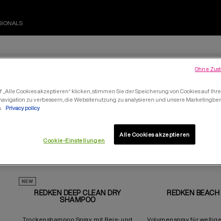
SIONALS
Ohne Zust
AIR MANAGEABILI
 „Alle Cookies akzeptieren“ klicken, stimmen Sie der Speicherung von Cookies auf Ihr
navigation zu verbessern, die Websitenutzung zu analysieren und unsere Marketing
n.
Privacy policy
2
Produkte
Alle Cookies akzeptieren
Cookie-Einstellungen
NEW
REDKEN DEEP CLEAN DRY
REDKEN BEACH
SHAMPOO
Trockenshampoo Spray, mit Reis- und
Volumenspray für wellig