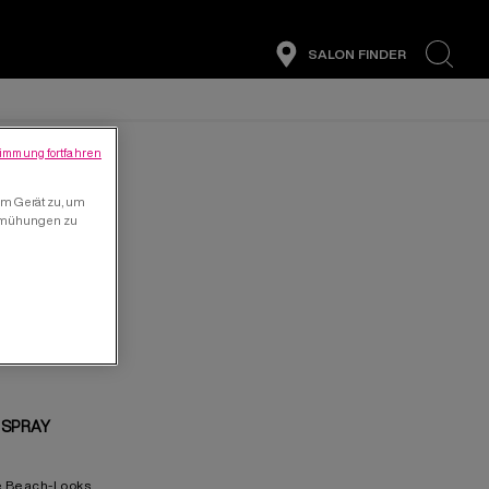
SALON FINDER
search
immung fortfahren
TY
em Gerät zu, um
bemühungen zu
 SPRAY
e Beach-Looks.