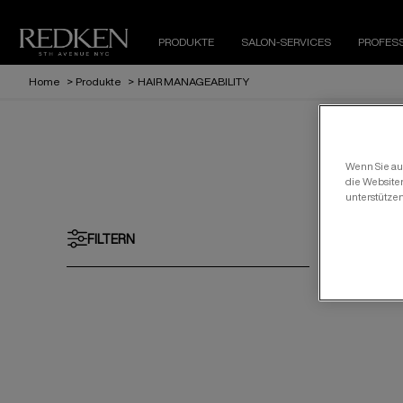
PRODUKTE
SALON-SERVICES
PROFES
Home
>
Produkte
>
HAIR MANAGEABILITY
H
Wenn Sie auf
die Website
unterstütze
FILTERN