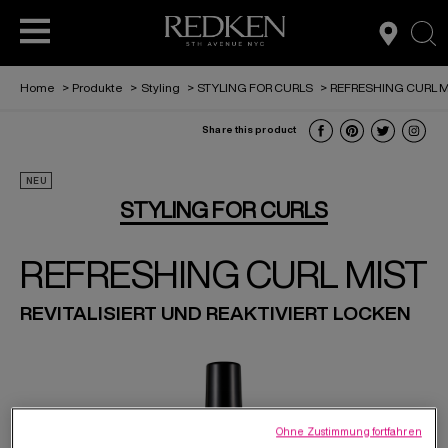
sea
Home
>
Produkte
>
Styling
>
STYLING FOR CURLS
>
REFRESHING CURL M
Share this product
PROFESSIONELLE HAAR-SERVICES
HAARPFLEGE
ACCESS
NEU
STYLING FOR CURLS
L’ORÉAL PARTNER SHOP
STYLING
REFRESHING CURL MIST
REVITALISIERT UND REAKTIVIERT LOCKEN
FOR MEN
Ohne Zustimmung fortfahren