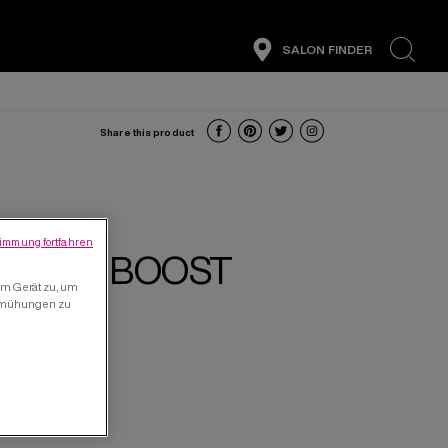
SALON FINDER
search
Share this product
immung fortfahren
OLUME BOOST
em Gerät zu, um
bemühungen zu
PRAY.