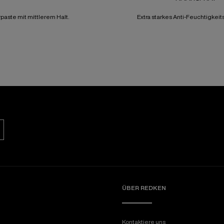
paste mit mittlerem Halt.
Extra starkes Anti-Feuchtigkeit
ÜBER REDKEN​
Kontaktiere uns