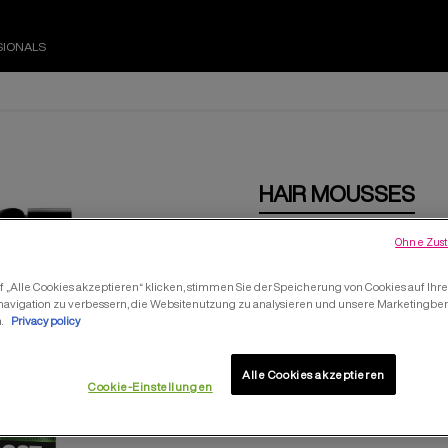
SIONALS
HAIR MOUSSES
Ohne Zust
REDKEN V
 „Alle Cookies akzeptieren“ klicken, stimmen Sie der Speicherung von Cookies auf Ihr
navigation zu verbessern, die Websitenutzung zu analysieren und unsere Marketing
ANSATZ VOLUMEN S
n.
Privacy policy
Alle Cookies akzeptieren
Cookie-Einstellungen