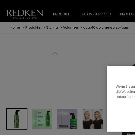
PRODUKTE
SALON-SERVICES
PROFES
Home
>
Produkte
>
Styling
>
Volumen
>
guts-10-volume-spray-foam
Wenn Sie auf
die Website
unterstütze