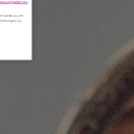
immung fortfahren
em Gerät zu, um
bemühungen zu