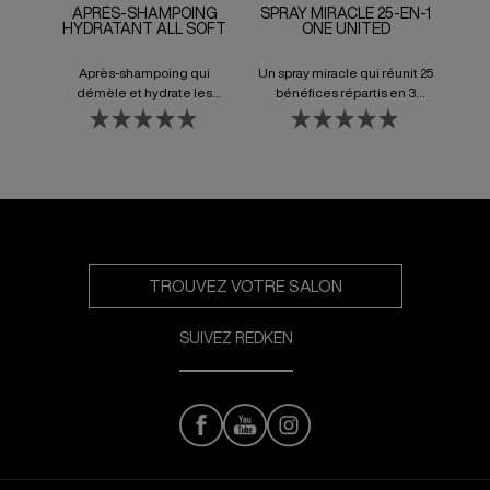
APRÈS-SHAMPOING
SPRAY MIRACLE 25-EN-1
HYDRATANT ALL SOFT
ONE UNITED
Après-shampoing qui
Un spray miracle qui réunit 25
démèle et hydrate les
bénéfices répartis en 3
cheveux secs à rêches.
catégories : protection, soin
et beauté.
TROUVEZ VOTRE SALON
SUIVEZ REDKEN