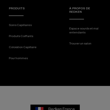
PRODUITS
À PROPOS DE
REDKEN
Soins Capillaires
Espace sourds et mal
entendants
Produits Coiffants
Trouver un salon
Coloration Capillaire
Pour hommes
Redken France