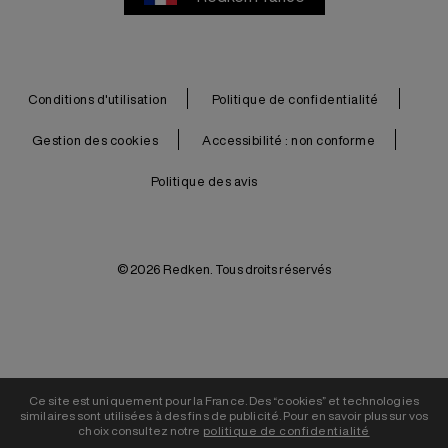
Conditions d'utilisation
Politique de confidentialité
Gestion des cookies
Accessibilité : non conforme
Politique des avis
© 2026 Redken. Tous droits réservés
Ce site est uniquement pour la France. Des “cookies” et technologies
similaires sont utilisées à des fins de publicité. Pour en savoir plus sur vos
choix consultez notre
politique de confidentialité