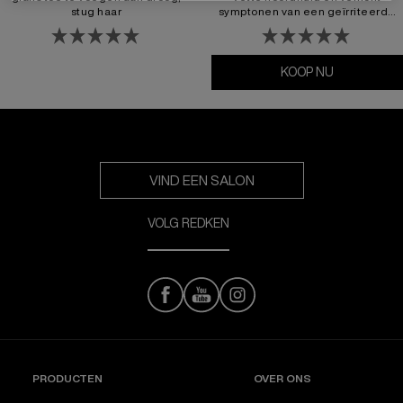
stug haar
symptonen van een geïrriteerde
hoofdhuid.
KOOP NU
Amino Mint
VIND EEN SALON
VOLG REDKEN
PRODUCTEN
OVER ONS