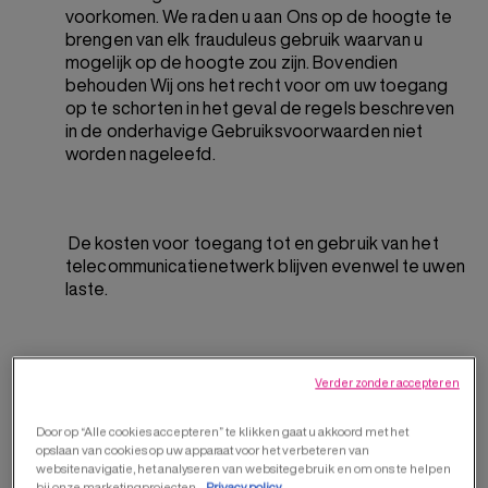
voorkomen. We raden u aan Ons op de hoogte te
brengen van elk frauduleus gebruik waarvan u
mogelijk op de hoogte zou zijn. Bovendien
behouden Wij ons het recht voor om uw toegang
op te schorten in het geval de regels beschreven
in de onderhavige Gebruiksvoorwaarden niet
worden nageleefd.
De kosten voor toegang tot en gebruik van het
telecommunicatienetwerk blijven evenwel te uwen
laste.
VIRTUELE TESTFUNCTIE
Verder zonder accepteren
Door op “Alle cookies accepteren” te klikken gaat u akkoord met het
Deze Website biedt een -up virtuele testfunctie
opslaan van cookies op uw apparaat voor het verbeteren van
voor make-up of kleuring. Deze functionaliteit kan
websitenavigatie, het analyseren van websitegebruik en om ons te helpen
bij onze marketingprojecten.
Privacy policy