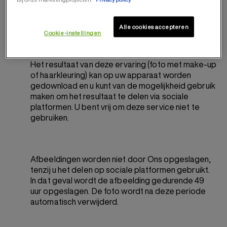
live worden gebruikt, door middel van de camera
van uw gebruiksapparaat, of u kunt een foto
uploaden van uw gebruiksapparaat.
Alle cookies accepteren
Cookie-instellingen
Het resultaat van deze ervaring (foto met make-up
of haarkleuring) kan op uw apparaat worden
gedownload en u kunt van de mogelijkheid gebruik
maken om het resultaat te delen via sociale
platformen. U bent vrij om deze service niet te
gebruiken.
Afbeeldingen worden niet door Ons opgeslagen,
tenzij u het delen op sociale platformen gebruikt.
In dat geval wordt de afbeelding gedurende 49
uur opgeslagen. De foto wordt na deze periode
automatisch verwijderd.