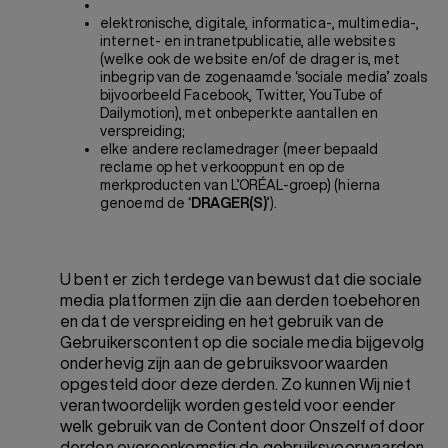
elektronische, digitale, informatica-, multimedia-,
internet- en intranetpublicatie, alle websites
(welke ook de website en/of de drager is, met
inbegrip van de zogenaamde ‘sociale media’ zoals
bijvoorbeeld Facebook, Twitter, YouTube of
Dailymotion), met onbeperkte aantallen en
verspreiding;
elke andere reclamedrager (meer bepaald
reclame op het verkooppunt en op de
merkproducten van L’ORÉAL-groep) (hierna
genoemd de ‘
DRAGER(S)
’).
U bent er zich terdege van bewust dat die sociale
media platformen zijn die aan derden toebehoren
en dat de verspreiding en het gebruik van de
Gebruikerscontent op die sociale media bijgevolg
onderhevig zijn aan de gebruiksvoorwaarden
opgesteld door deze derden. Zo kunnen Wij niet
verantwoordelijk worden gesteld voor eender
welk gebruik van de Content door Onszelf of door
derden overeenkomstig de gebruiksvoorwaarden