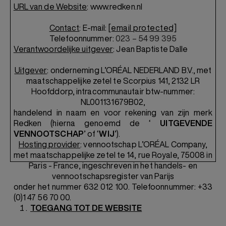
URL van de Website
: www.redken.nl
Contact
:
E-mail:
[email protected]
Telefoonnummer:
023 – 54 99 395
Verantwoordelijke uitgever
: Jean Baptiste Dalle
Uitgever
: onderneming L’ORÉAL NEDERLAND B.V., met
maatschappelijke zetel te Scorpius 141, 2132 LR
Hoofddorp, intracommunautair btw-nummer:
NL001131679B02,
handelend in naam en voor rekening van zijn merk
Redken (hierna genoemd de ‘
UITGEVENDE
VENNOOTSCHAP
’ of ‘
WIJ
’).
Hosting provider
: vennootschap L’ORÉAL Company,
met maatschappelijke zetel te 14, rue Royale, 75008 in
Paris - France, ingeschreven in het handels- en
vennootschapsregister van Parijs
onder het nummer 632 012 100. Telefoonnummer: +33
(0)1 47 56 70 00.
TOEGANG TOT DE WEBSITE