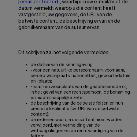
[email protected]
, waarbij u in uw e-mail/brief de
datum vermeldt waarop u die content heeft
vastgesteld, uw gegevens, de URL van de
betwiste content, de beschrijving ervan en de
gebruikersnaam van de auteur ervan.
Dit schrijven zal het volgende vermelden:
de datum van de kennisgeving;
•
voor een natuurlijke persoon: naam, voornaam,
beroep, woonplaats, nationaliteit, geboortedatum
en -plaats;
•
naam en woonplaats van de geadresseerde of,
in het geval van een rechtspersoon, de benaming
en maatschappelijke zetel;
de beschrijving van de betwiste feiten en hun
precieze lokalisatie (bv. URL van de betwiste
content);
de redenen waarom de content moet worden
verwijderd, met vermelding van de
wetsbepalingen en de rechtvaardiging van de
feiten;