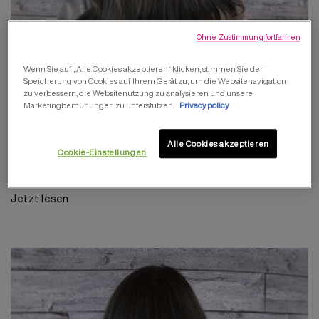
Ohne Zustimmung fortfahren
Wenn Sie auf „Alle Cookies akzeptieren“ klicken, stimmen Sie der
Speicherung von Cookies auf Ihrem Gerät zu, um die Websitenavigation
zu verbessern, die Websitenutzung zu analysieren und unsere
Marketingbemühungen zu unterstützen.
Privacy policy
|
HAARFARBE
2019/12/11
Alle Cookies akzeptieren
Cookie-Einstellungen
THE BEST BRUNETTE HAIRCOLOR
IDEAS BASED ON YOUR SKIN’S
UNDERTONE
Jetzt lesen