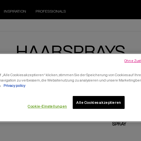
INSPIRATION
PROFESSIONALS
HAARSPRAYS
Ohne Zust
 „Alle Cookies akzeptieren“ klicken, stimmen Sie der Speicherung von Cookies auf Ihr
navigation zu verbessern, die Websitenutzung zu analysieren und unsere Marketing
n.
Privacy policy
Alle Cookies akzeptieren
Cookie-Einstellungen
SHINE FLASH
FORCEFUL 23 SUPER STREN
SPRAY