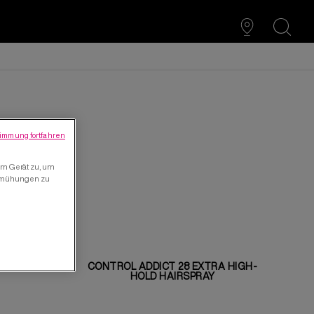
search
immung fortfahren
em Gerät zu, um
bemühungen zu
GTH HAIR
CONTROL ADDICT 28 EXTRA HIGH-
HOLD HAIRSPRAY