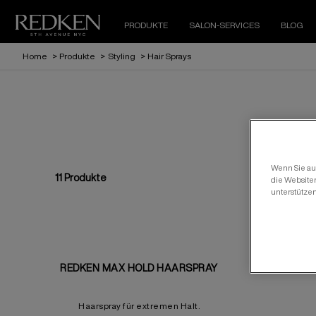
PRODUKTE
SALON-SERVICES
BLOG
Home
>
Produkte
>
Styling
>
Hair Sprays
Wenn Sie auf
11
Produkte
die Website
unterstütze
REDKEN MAX HOLD HAARSPRAY
Haarspray für extremen Halt.