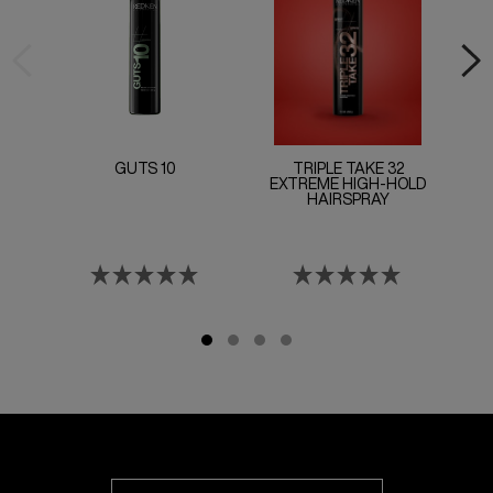
GUTS 10
TRIPLE TAKE 32
CO
EXTREME HIGH-HOLD
E
HAIRSPRAY