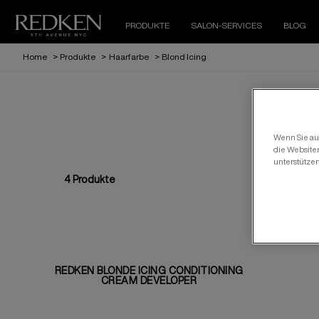
PRODUKTE
SALON-SERVICES
BLOG
Home
>
Produkte
>
Haarfarbe
>
Blond Icing
Wenn Sie auf
die Website
unterstütze
4
Produkte
REDKEN BLONDE ICING CONDITIONING
CREAM DEVELOPER