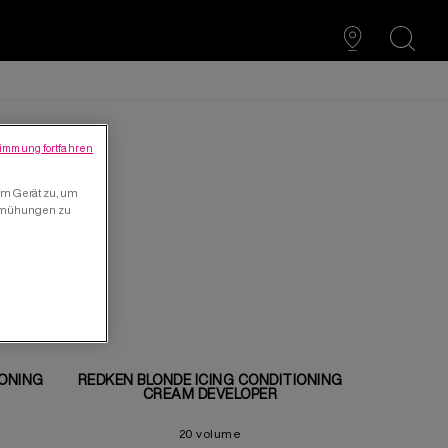
search
immung fortfahren
em Gerät zu, um
bemühungen zu
IONING
REDKEN BLONDE ICING CONDITIONING
CREAM DEVELOPER
20 volume