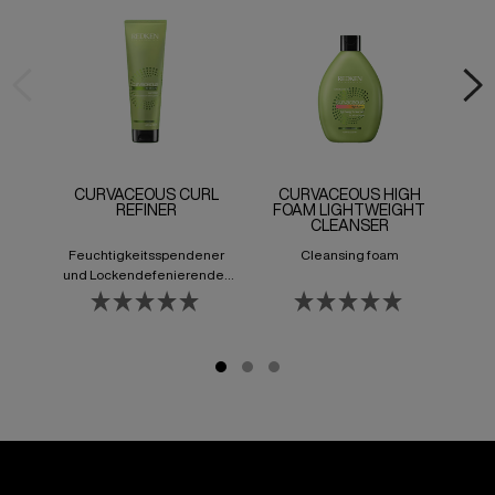
CURVACEOUS CURL
CURVACEOUS HIGH
REFINER
FOAM LIGHTWEIGHT
C
CLEANSER
CU
Feuchtigkeitsspendener
Cleansing foam
L
und Lockendefenierender
Primer