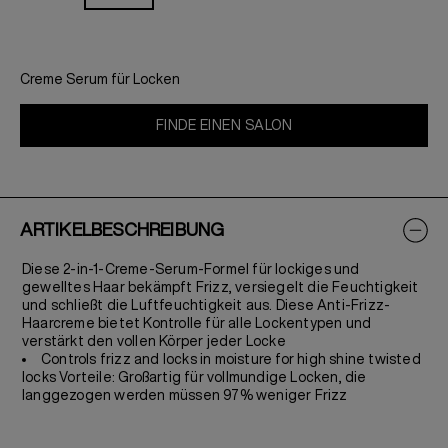
Creme Serum für Locken
FINDE EINEN SALON
ARTIKELBESCHREIBUNG
Diese 2-in-1-Creme-Serum-Formel für lockiges und
gewelltes Haar bekämpft Frizz, versiegelt die Feuchtigkeit
und schließt die Luftfeuchtigkeit aus. Diese Anti-Frizz-
Haarcreme bietet Kontrolle für alle Lockentypen und
verstärkt den vollen Körper jeder Locke
Controls frizz and locks in moisture for high shine twisted
locks Vorteile: Großartig für vollmundige Locken, die
langgezogen werden müssen 97% weniger Frizz