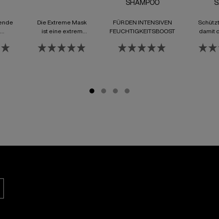
SHAMPOO
S
rende
Die Extreme Mask
FÜR DEN INTENSIVEN
Schützt
ist eine extrem
FEUCHTIGKEITSBOOST
damit 
hutz
stärkende und
Angst u
g und
schützende
Extra
.
Pflegemaske
Feuchtig
k