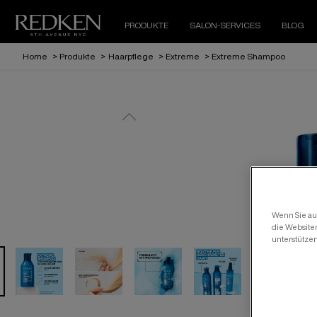
PRODUKTE
SALON-SERVICES
BLOG
Home
>
Produkte
>
Haarpflege
>
Extreme
>
Extreme Shampoo
Wenn Sie auf
die Website
unterstütze