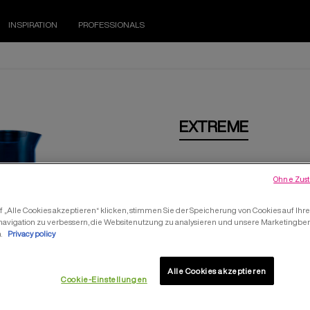
INSPIRATION
PROFESSIONALS
EXTREME
EXTREME 
Ohne Zust
REPARATURSHAMPO
 „Alle Cookies akzeptieren“ klicken, stimmen Sie der Speicherung von Cookies auf Ihr
navigation zu verbessern, die Websitenutzung zu analysieren und unsere Marketing
REDKEN Extreme Shampoo rein
n.
Privacy policy
überbeanspruchtes Haar.
Alle Cookies akzeptieren
Cookie-Einstellungen
FINDE EINEN SALO