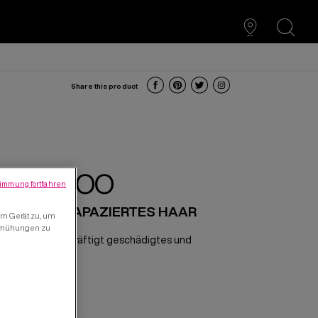
search
Share this product
SHAMPOO
immung fortfahren
O FÜR STRAPAZIERTES HAAR
em Gerät zu, um
bemühungen zu
igt sanft und kräftigt geschädigtes und
N