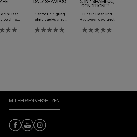
AFE
DAILY SHAMPOO
3-IN-1 SHAMPOO,
CONDITIONER &
BODY
 dein Haar,
Sanfte Reinigung
Für alle Haar- und
du es ohne
ohne das Haar zu
Hauttypen geeignet
nd mit dem
belasten
 Boost an
keit stylen
annst
MIT REDKEN VERNETZEN