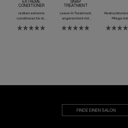
EXTREME
SNAP
CONDITIONER
TREATMENT
redken extreme
Leave-In Treatment,
Restruckturie
conditioner, für die
angereichert mit
Pflege mit
tägliche Pflege. Das
Proteinen. Sorgt für
intensivem Sc
Haar ist gestärkt,
rundum gesundes,
vor Schädigun
geschmeidig und
starkes und
Haarbruch
voller Spannkraft.
repariertes Haar.
FINDE EINEN SALON