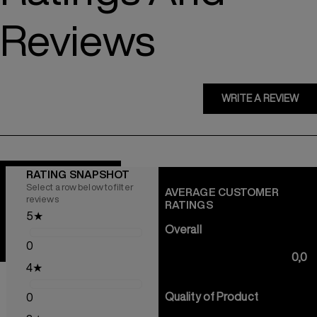
Reviews
WRITE A REVIEW
RATING SNAPSHOT
Select a row below to filter
AVERAGE CUSTOMER
reviews
RATINGS
5
★
Overall
0
0,0
4
★
Quality of Product
0