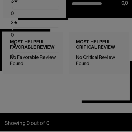
3
★
0,0
0
2
★
0
MOST HELPFUL
MOST HELPFUL
1
★
FAVORABLE REVIEW
CRITICAL REVIEW
0
No Favorable Review
No Critical Review
Found
Found
Showing 0 out of 0