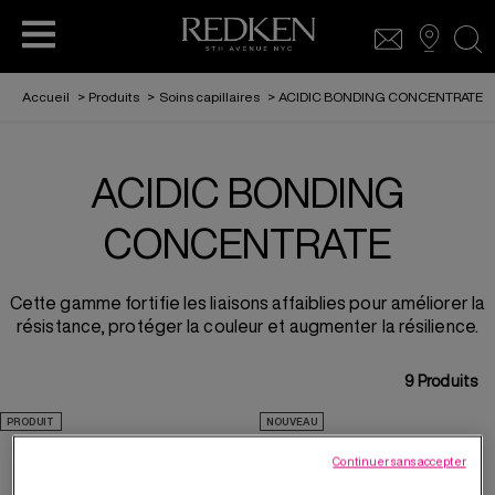
sea
Accueil
>
Produits
>
Soins capillaires
>
ACIDIC BONDING CONCENTRATE
ACIDIC BONDING
COLORATION CAPILLAIRE
SOINS CAPILLAIRES
SOINS CAPILLAIRE
LOOKBOOK
ACCESS
CONCENTRATE
COLORATION CAPILLAIRE
L’ORÉAL PARTNER SHOP
PRODUITS COIFFANTS
Cette gamme fortifie les liaisons affaiblies pour améliorer la
résistance, protéger la couleur et augmenter la résilience.
POUR HOMMES
COIFFURE
9
Produits
SABRINA CARPENTER AMBASSADRICE
PRODUIT
NOUVEAU
REDKEN
ACIDIC BONDING
24/7 NIGHT & DAY SERUM
CONCENTRATE HAIR
Continuer sans accepter
BANDAGE BALM