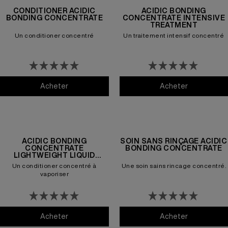
CONDITIONER ACIDIC
ACIDIC BONDING
BONDING CONCENTRATE
CONCENTRATE INTENSIVE
TREATMENT
Un conditioner concentré
Un traitement intensif concentré
Acheter
Conditioner Acidic Bonding Concentrate
Acheter
ACIDIC BO
ACIDIC BONDING
SOIN SANS RINÇAGE ACIDIC
CONCENTRATE
BONDING CONCENTRATE
LIGHTWEIGHT LIQUID
CONDITIONER
Un conditioner concentré à
Une soin sains rincage concentré.
vaporiser
Acheter
Acidic Bonding Concentrate Lightweight Liquid 
Acheter
Soin sans r