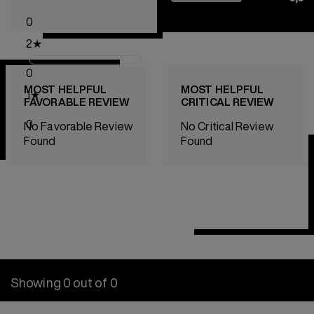
0
2
★
0
MOST HELPFUL
MOST HELPFUL
1
★
FAVORABLE REVIEW
CRITICAL REVIEW
0
No Favorable Review
No Critical Review
Found
Found
Showing 0 out of 0