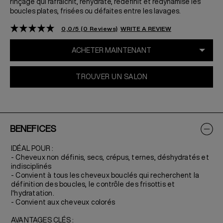
rinçage qui rafraîchit, réhydrate, redéfinit et redynamise les
boucles plates, frisées ou défaites entre les lavages.
0,0/5 (0 Reviews)
WRITE A REVIEW
TROUVER UN SALON
BENEFICES
IDÉAL POUR :
- Cheveux non définis, secs, crépus, ternes, déshydratés et
indisciplinés
- Convient à tous les cheveux bouclés qui recherchent la
définition des boucles, le contrôle des frisottis et
l'hydratation.
- Convient aux cheveux colorés
AVANTAGES CLÉS :