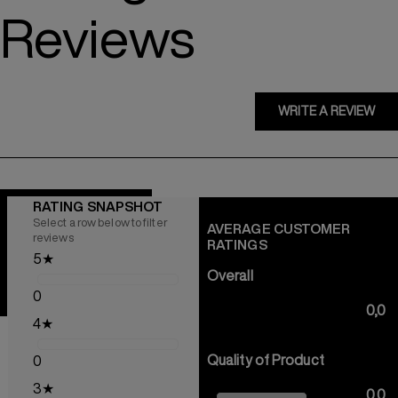
Reviews
WRITE A REVIEW
RATING SNAPSHOT
Select a row below to filter
AVERAGE CUSTOMER
reviews
RATINGS
5
★
Overall
0
0,0
4
★
Quality of Product
0
3
★
0,0