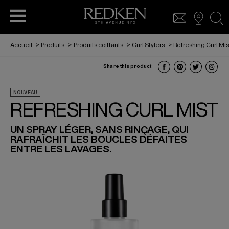
sea
Accueil
>
Produits
>
Produits coiffants
>
Curl Stylers
>
Refreshing Curl Mis
Share this product
COLORATION CAPILLAIRE
SOINS CAPILLAIRES
SOINS CAPILLAIRE
LOOKBOOK
ACCESS
NOUVEAU
REFRESHING CURL MIST
COLORATION CAPILLAIRE
L’ORÉAL PARTNER SHOP
PRODUITS COIFFANTS
UN SPRAY LÉGER, SANS RINÇAGE, QUI
RAFRAÎCHIT LES BOUCLES DÉFAITES
ENTRE LES LAVAGES.
POUR HOMMES
COIFFURE
SABRINA CARPENTER AMBASSADRICE
REDKEN