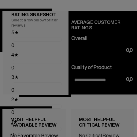
RATING SNAPSHOT
Select a row below to filter
AVERAGE CUSTOMER
reviews
RATINGS
5
★
Overall
0
0,0
4
★
Quality of Product
0
3
★
0,0
0
2
★
0
MOST HELPFUL
MOST HELPFUL
1
★
FAVORABLE REVIEW
CRITICAL REVIEW
0
No Favorable Review
No Critical Review