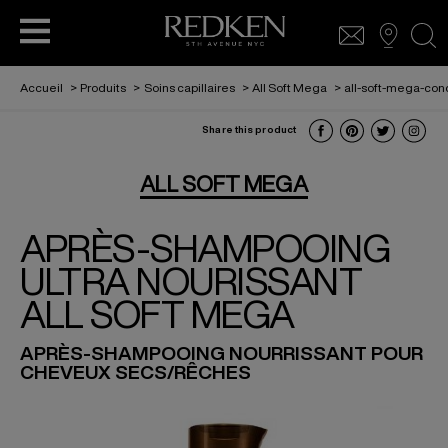
sea
Accueil
>
Produits
>
Soins capillaires
>
All Soft Mega
>
all-soft-mega-con
Share this product
COLORATION CAPILLAIRE
SOINS CAPILLAIRES
SOINS CAPILLAIRE
LOOKBOOK
ACCESS
ALL SOFT MEGA
APRÈS-SHAMPOOING
COLORATION CAPILLAIRE
L’ORÉAL PARTNER SHOP
PRODUITS COIFFANTS
ULTRA NOURISSANT
ALL SOFT MEGA
POUR HOMMES
COIFFURE
APRÈS-SHAMPOOING NOURRISSANT POUR
CHEVEUX SECS/RÊCHES
SABRINA CARPENTER AMBASSADRICE
REDKEN