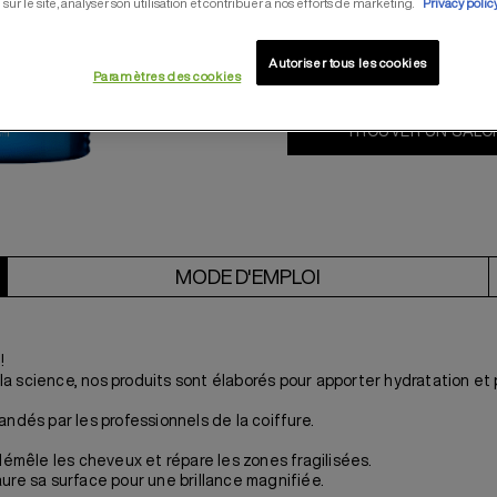
0,0/5 (0 Rev
 sur le site, analyser son utilisation et contribuer à nos efforts de marketing.
Privacy polic
Autoriser tous les cookies
ACHETER
Paramètres des cookies
TROUVER UN SALO
MODE D'EMPLOI
!
a science, nos produits sont élaborés pour apporter hydratation et
és par les professionnels de la coiffure.
mêle les cheveux et répare les zones fragilisées.
staure sa surface pour une brillance magnifiée.