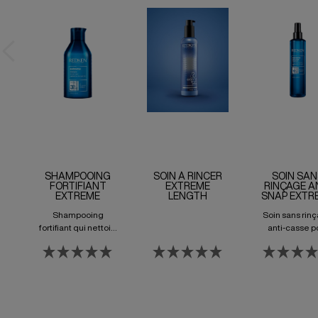
SHAMPOOING
SOIN À RINCER
SOIN SAN
FORTIFIANT
EXTREME
RINÇAGE A
EXTREME
LENGTH
SNAP EXTR
Shampooing
Soin sans rin
fortifiant qui nettoie
anti-casse p
et répare les
cheveux fragil
cheveux fragilisés.