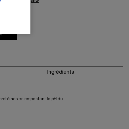
iews)
WRITE A REVIEW
y
N
Ingrédients
 protéines en respectant le pH du