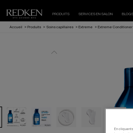
PRODUITS
SERVICES EN SALON
BLOG
Accueil
>
Produits
>
Soins capillaires
>
Extreme
>
Extreme Conditioner
En cliquant 