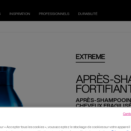
S
INSPIRATION
PROFESSIONNELS
DURABILITÉ
EXTREME
APRÈS-SH
FORTIFIAN
APRÈS-SHAMPOOING
CHEVEUX FRAGILISÉ
Conti
L'après-shampooing Extreme 
zones fragilisées.
sur « Accepter tous les cookies », vous acceptez le stockage de cookies sur votre apparei