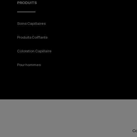
PRODUITS
Soins Capillaires
Produits Coiffants
Coloration Capillaire
Pour hommes
Co