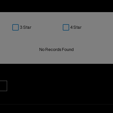
3 Star
4 Star
No Records Found