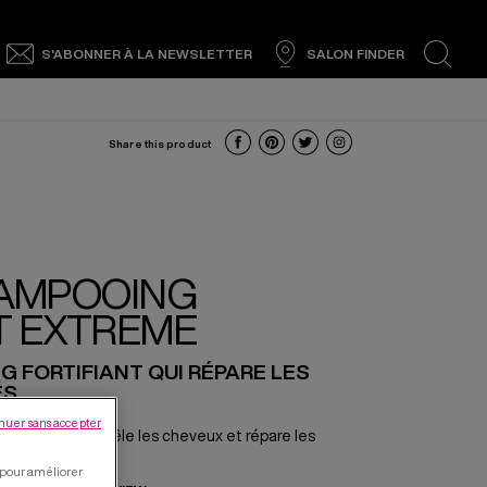
S'ABONNER À LA NEWSLETTER
SALON FINDER
search
Share this product
AMPOOING
T EXTREME
 FORTIFIANT QUI RÉPARE LES
S.
nuer sans accepter
de Redken démêle les cheveux et répare les
l pour améliorer