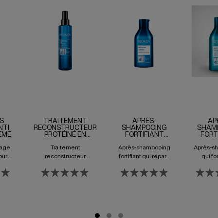
S
TRAITEMENT
APRÈS-
AP
NTI
RECONSTRUCTEUR
SHAMPOOING
SHAM
EME
PROTÉINÉ EN
FORTIFIANT
FORT
SPRAY EXTREME
EXTREME
CHEVEU
çage
Traitement
Après-shampooing
Après-s
CAT
EXT
LE
our
reconstructeur
fortifiant qui répare
qui for
isés.
protéiné en spray
les cheveux
cheve
fragilisés.
reche
long