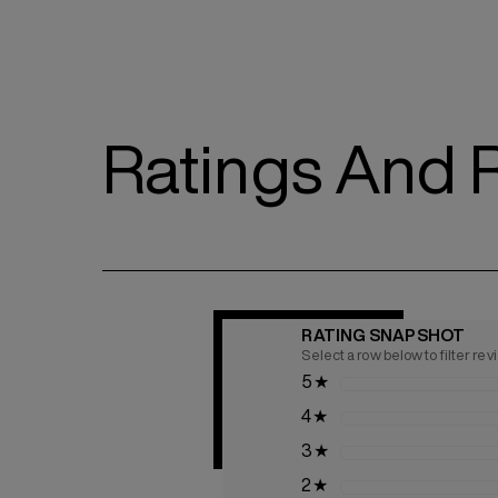
Ratings And 
RATING SNAPSHOT
Select a row below to filter re
5
★
4
★
3
★
2
★