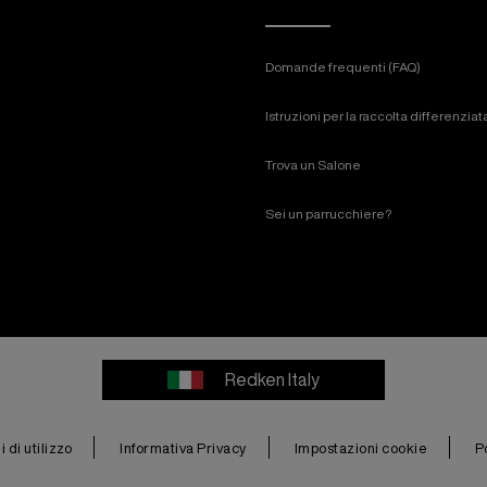
Domande frequenti (FAQ)
Istruzioni per la raccolta differenzia
Trova un Salone
Sei un parrucchiere?
Redken Italy
 di utilizzo
Informativa Privacy
Impostazioni cookie
P