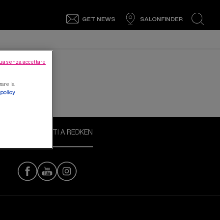
GET NEWS
SALONFINDER
search
ua senza accettare
rare la
 policy
CONNETTITI A REDKEN