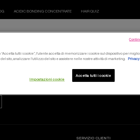
OG
ACIDIC BONDING CONCENTRATE
HAIR QUIZ
Contin
BLONDE IDOL
“Accetta tutti i cookie”, l'utente accetta di memorizzare i cookie sul dispositivo per miglio
el sito, analizzare l'utilizzo del sito e assistere nelle nostre attività di marketing.
Privacy
Accetta tutti i cookie
Impostazioni cookie
SERVIZIO CLIENTI