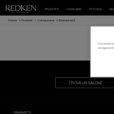
PRODOTTI
HAIRCARE
STYLING
BL
Home
>
Prodotti
>
Colorazione
>
Blonde Idol
Cliccando su 
navigazione d
TROVA UN SALONE
PRODOTTI