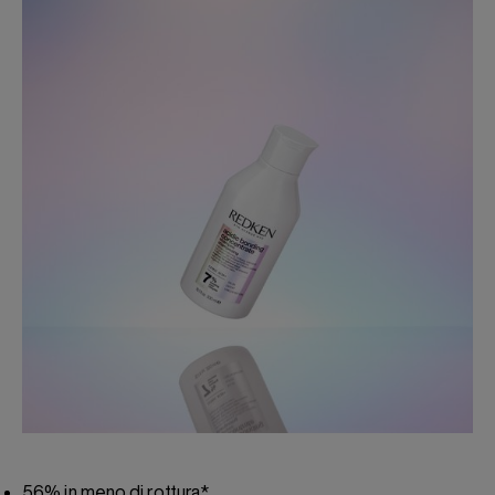
56% in meno di rottura*