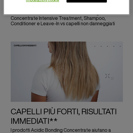
internamente e ridurne la rottura.
*Con l’utilizzo della routine Acidic Bonding
Concentrate Intensive Treatment, Shampoo,
Conditioner e Leave-In vs capelli non danneggiati
CAPELLI PIÙ FORTI, RISULTATI
IMMEDIATI**
I prodotti Acidic Bonding Concentrate aiutano a