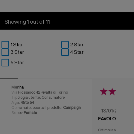
Showing 1 out of 11
1 Star
2 Star
3 Star
4 Star
5 Star
Marina
F
Via Piossasco 42 Rivalta di Torino
I
Tipologia utente: Consumatore
T
Age:
45 to 54
-
Come hai scoperto il prodotto:
Campaign
C
13/01/2026
Sesso:
Female
FAVOLOSO
Ottimo lascia