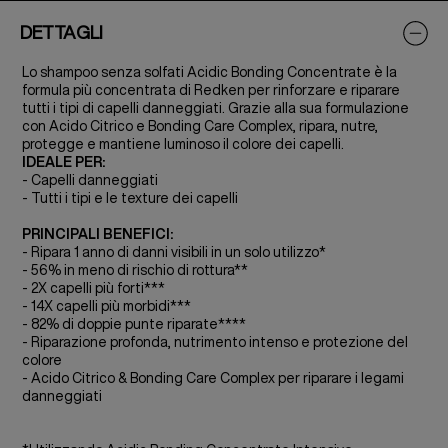
DETTAGLI
Lo shampoo senza solfati Acidic Bonding Concentrate è la
formula più concentrata di Redken per rinforzare e riparare
tutti i tipi di capelli danneggiati. Grazie alla sua formulazione
con Acido Citrico e Bonding Care Complex, ripara, nutre,
protegge e mantiene luminoso il colore dei capelli.
IDEALE PER:
- Capelli danneggiati
- Tutti i tipi e le texture dei capelli
PRINCIPALI BENEFICI:
- Ripara 1 anno di danni visibili in un solo utilizzo*
- 56% in meno di rischio di rottura**
- 2X capelli più forti***
- 14X capelli più morbidi***
- 82% di doppie punte riparate****
- Riparazione profonda, nutrimento intenso e protezione del
colore
- Acido Citrico & Bonding Care Complex per riparare i legami
danneggiati