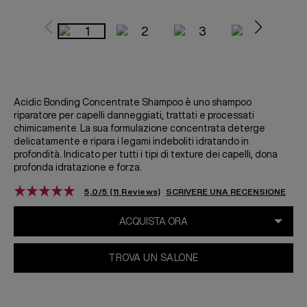
SABRINA CARPENTER X ABC
Acidic
Bonding
Concentrate Shampoo è uno shampoo
riparatore per capelli danneggiati, trattati e processati
chimicamente. La sua formulazione concentrata deterge
delicatamente e ripara i legami indeboliti idratando in
profondità. Indicato per tutti i tipi di texture dei capelli, dona
profonda idratazione e forza.
5,0/5 (11 Reviews)
SCRIVERE UNA RECENSIONE
TROVA UN SALONE