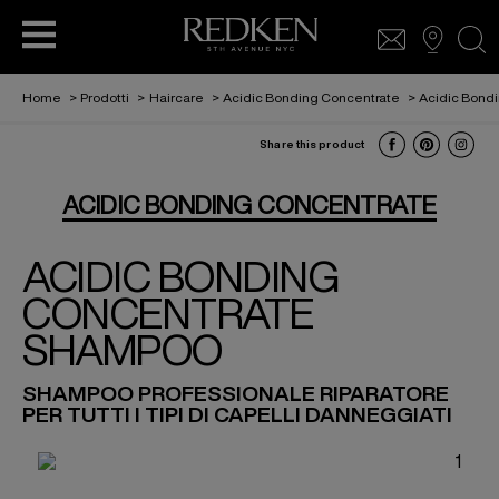
sear
Home
>
Prodotti
>
Haircare
>
Acidic Bonding Concentrate
>
Acidic Bond
Share this product
ACIDIC BONDING CONCENTRATE PER
HAIR CARE
ACIDIC BONDING CONCENTRATE
CAPELLI DANNEGGIATI
ACIDIC BONDING
STYLING
ACIDIC BONDING CURLS
CONCENTRATE
SHAMPOO
ACIDIC COLOR GLOSS
SHAMPOO PROFESSIONALE RIPARATORE
PER TUTTI I TIPI DI CAPELLI DANNEGGIATI
COME RICREARE IL LOOK DI SABRINA