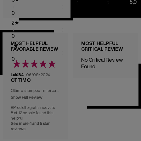
5,0
0
2
★
0
MOST HELPFUL
MOST HELPFUL
1
★
FAVORABLE REVIEW
CRITICAL REVIEW
0
No Critical Review
Found
Lulú84
- 06/09/2024
OTTIMO
Ottimo shampoo, i miei capelli sono sottili e sempre crespi. Ho sempre evitato di farli allungare perché sembrano brutti ma con questo shampoo ho risolto.
Show Full Review
#Prodotto gratis ricevuto
8 of 12 people found this
helpful
See more 4 and 5 star
reviews