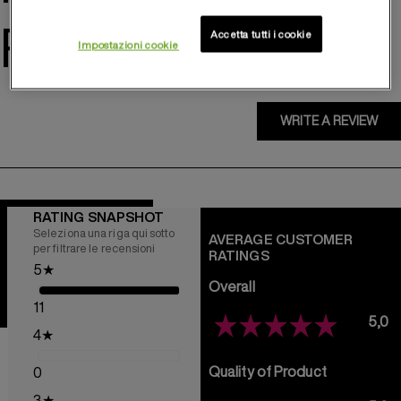
Reviews
Accetta tutti i cookie
Impostazioni cookie
WRITE A REVIEW
RATING SNAPSHOT
Seleziona una riga qui sotto
AVERAGE CUSTOMER
per filtrare le recensioni
RATINGS
5
★
Overall
11
5,0
4
★
Quality of Product
0
3
★