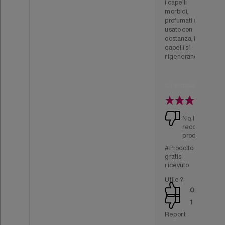
i capelli
morbidi,
profumati e
usato con
costanza, i
capelli si
rigenerano
Qualità prodotto
Efficacia prodott
Texture del pr
Prezzo
No, I not
recommend th
product
#Prodotto
gratis
ricevuto
Utile ?
0
1
Report