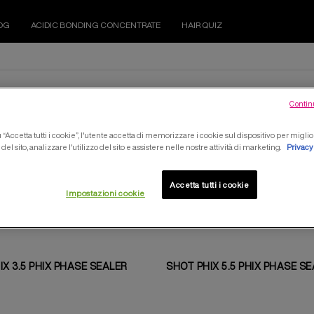
OG
ACIDIC BONDING CONCENTRATE
HAIR QUIZ
CHEMISTRY
Contin
“Accetta tutti i cookie”, l'utente accetta di memorizzare i cookie sul dispositivo per miglio
el sito, analizzare l'utilizzo del sito e assistere nelle nostre attività di marketing.
Privacy
Accetta tutti i cookie
Impostazioni cookie
IX 3.5 PHIX PHASE SEALER
SHOT PHIX 5.5 PHIX PHASE S