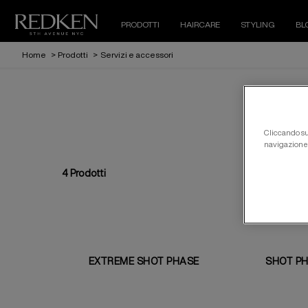
PRODOTTI
HAIRCARE
STYLING
BL
Home
>
Prodotti
>
Servizi e accessori
Cliccando su 
navigazione d
4
Prodotti
EXTREME SHOT PHASE
SHOT PH