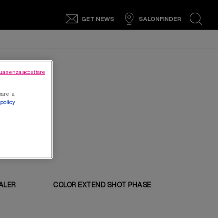
GET NEWS
SALONFINDER
search
ua senza accettare
rare la
 policy
EALER
COLOR EXTEND SHOT PHASE