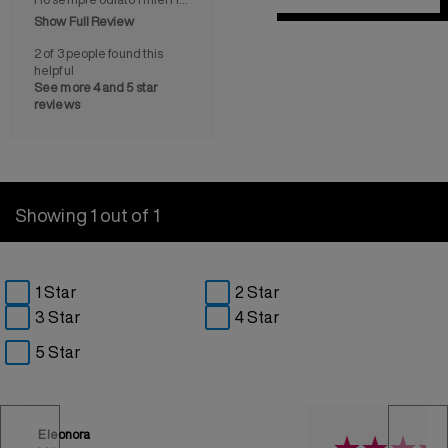
Show Full Review
2 of 3 people found this
helpful
See more 4 and 5 star
reviews
Showing 1 out of 1
1 Star
2 Star
3 Star
4 Star
5 Star
Eleonora