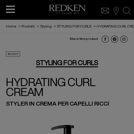
sea
Home
>
Prodotti
>
Styling
>
STYLING FOR CURLS
>
HYDRATING CURL CR
Share this product
ACIDIC BONDING CONCENTRATE PER
HAIR CARE
NUOVO
CAPELLI DANNEGGIATI
STYLING FOR CURLS
STYLING
HYDRATING CURL
ACIDIC BONDING CURLS
CREAM
ACIDIC COLOR GLOSS
STYLER IN CREMA PER CAPELLI RICCI
COME RICREARE IL LOOK DI SABRINA