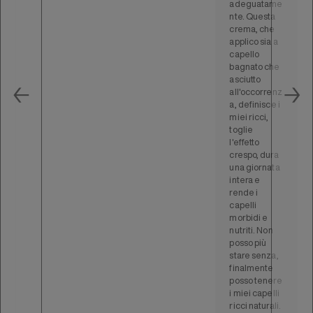
adeguatame
nte. Questa
crema, che
applico sia a
capello
bagnato che
asciutto
←
→
all'occorrenz
a, definisce i
miei ricci,
toglie
l'effetto
crespo, dura
una giornata
intera e
rende i
capelli
morbidi e
nutriti. Non
posso più
stare senza,
finalmente
posso tenere
i miei capelli
ricci naturali.