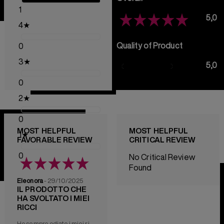
1
5,0
4
★
Quality of Product
0
3
★
5,0
0
2
★
0
MOST HELPFUL
MOST HELPFUL
1
★
FAVORABLE REVIEW
CRITICAL REVIEW
0
No Critical Review
Found
Eleonora
- 29/10/2025
IL PRODOTTO CHE
HA SVOLTATO I MIEI
RICCI
Ho sempre odiato i miei ricci, ma fino a quando non ho provato questo prodotto non capivo che non me ne stavo prendendo cura adeguatamente. Questa crema, che applico sia a capello bagnato che asciutto all'occorrenza, definisce i miei ricci, toglie l'effetto crespo, dura una giornata intera e rende i capelli morbidi e nutriti. Non posso più stare senza, finalmente posso tenere i miei capelli ricci naturali.