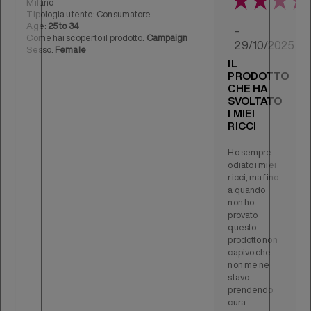
Milano
Tipologia utente: Consumatore
Age:
25 to 34
-
Come hai scoperto il prodotto:
Campaign
29/10/2025
Sesso:
Female
IL
PRODOTTO
CHE HA
SVOLTATO
I MIEI
RICCI
Ho sempre
odiato i miei
ricci, ma fino
a quando
non ho
provato
questo
prodotto non
capivo che
non me ne
stavo
prendendo
cura