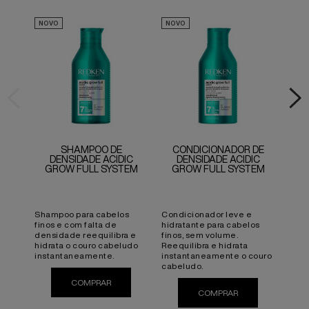
NOVO
NOVO
NOV
SHAMPOO DE
CONDICIONADOR DE
SÉR
DENSIDADE ACIDIC
DENSIDADE ACIDIC
G
GROW FULL SYSTEM
GROW FULL SYSTEM
Shampoo para cabelos
Condicionador leve e
Séru
finos e com falta de
hidratante para cabelos
reequ
densidade reequilibra e
finos, sem volume.
cour
hidrata o couro cabeludo
Reequilibra e hidrata
um c
instantaneamente.
instantaneamente o couro
aspe
cabeludo.
com 
COMPRAR
SHAMPOO DE DENSIDADE ACIDIC GROW FULL SYS
COMPRAR
CONDICIONADOR D