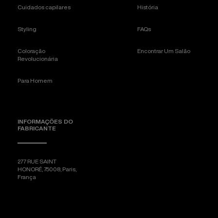
Cuidados capilares
História
Styling
FAQs
Coloração
Encontrar Um Salão
Revolucionária
Para Homem
INFORMAÇÕES DO
FABRICANTE
277 RUE SAINT
HONORÉ, 75008, Paris,
França
[email protected]