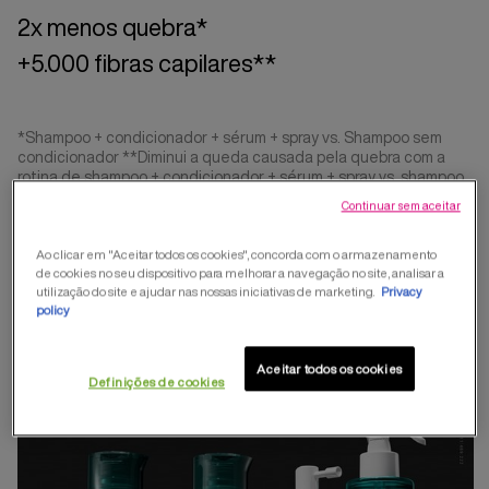
2x menos quebra*
+5.000 fibras capilares**
*Shampoo + condicionador + sérum + spray vs. Shampoo sem
condicionador **Diminui a queda causada pela quebra com a
rotina de shampoo + condicionador + sérum + spray vs. shampoo
sem condicionador.
Continuar sem aceitar
COMPRAR AGORA
Ao clicar em "Aceitar todos os cookies", concorda com o armazenamento
de cookies no seu dispositivo para melhorar a navegação no site, analisar a
utilização do site e ajudar nas nossas iniciativas de marketing.
Privacy
policy
Aceitar todos os cookies
Definições de cookies