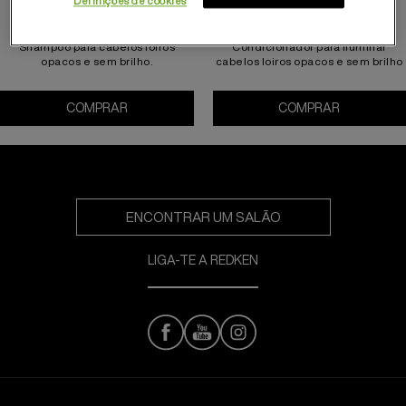
Definições de cookies
BLONDAGE HIGH BRIGHT
BLONDAGE HIGH BRIGHT
SHAMPOO 300ML
CONDICIONADOR 300ML
Shampoo para cabelos loiros
Condicionador para iluminar
opacos e sem brilho.
cabelos loiros opacos e sem brilho
COMPRAR
Blondage High Bright Shampoo 300ml
COMPRAR
ENCONTRAR UM SALÃO
LIGA-TE A REDKEN