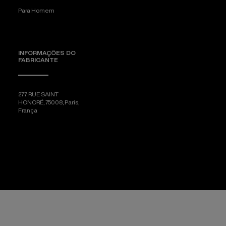
Para Homem
INFORMAÇÕES DO
FABRICANTE
277 RUE SAINT
HONORÉ, 75008, Paris,
França
[email protected]