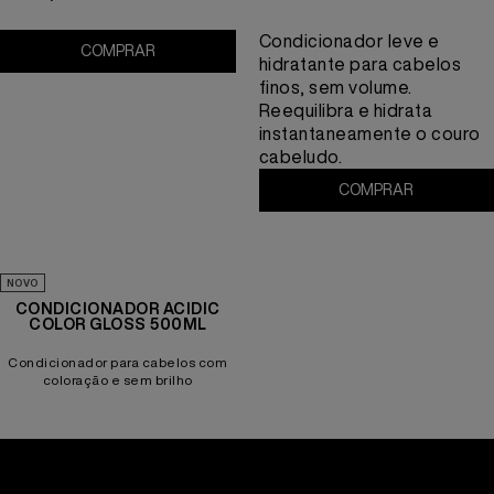
Condicionador leve e
COMPRAR
Volume Injection Condicionador 300ml
hidratante para cabelos
finos, sem volume.
Reequilibra e hidrata
instantaneamente o couro
cabeludo.
COMPRAR
CONDICION
NOVO
CONDICIONADOR ACIDIC
COLOR GLOSS 500ML
Condicionador para cabelos com
coloração e sem brilho