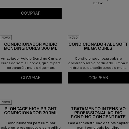
brilho
COMPRAR
Condicionador Extreme
NOVO
NOVO
CONDICIONADOR ACIDIC
CONDICIONADOR ALL SOFT
BONDING CURLS 300 ML
MEGA CURLS
Amaciador Acidic Bonding Curls, o
Condicionador para cabelo
cuidado sem silicones, que repara
encaracolado e ondulado. Limpa e
os caracóis mais exigentes.
hidrata os caracóis secos e muito
secos. Sem parabenos.
COMPRAR
Condicionador Acidic Bonding Curls 300 ML
COMPRAR
Condiciona
NOVO
BLONDAGE HIGH BRIGHT
TRATAMENTO INTENSIVO
CONDICIONADOR 300ML
PROFISSIONAL ACIDIC
BONDING CONCENTRATE
Condicionador para iluminar
Para a reconstrução da fibra capilar
cabelos loiros opacos e sem brilho
com tecnologia bonding