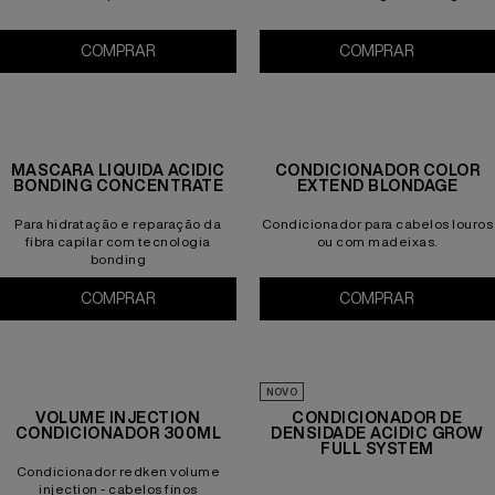
COMPRAR
COMPRAR
Tratamento
Blondage High Bright Condicionador 300ml
MÁSCARA LÍQUIDA ACIDIC
CONDICIONADOR COLOR
BONDING CONCENTRATE
EXTEND BLONDAGE
Para hidratação e reparação da
Condicionador para cabelos louros
fibra capilar com tecnologia
ou com madeixas.
bonding
COMPRAR
Máscara Líquida Acidic Bonding Concentrate
COMPRAR
CONDICIO
NOVO
VOLUME INJECTION
CONDICIONADOR DE
CONDICIONADOR 300ML
DENSIDADE ACIDIC GROW
FULL SYSTEM
Condicionador redken volume
injection - cabelos finos