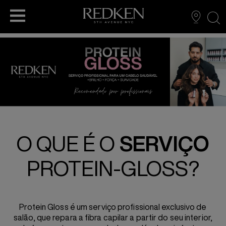
sea
ARTIGOS PARA SALÕES PROFISSIONAIS
NOVO ÓLEO NAKED GLOSS
SERVIÇO PROTEIN GLOSS
CUIDADOS CAPILARES
A NOSSA HISTÓRIA
LOOKBOOK
NOVO SÉRUM CAPILAR 24/7 DIA E NOITE
SERVIÇO DE BRILHO COM COR
SUSTENTABILIDADE
STYLING
ABC
O QUE É O
SERVIÇO
QUER TRABALHAR NO SEU SALÃO COM
REDKEN BREWS PARA HOMEM
PROTEIN-GLOSS?
ACIDIC BONDING CONCENTRATE
REDKEN?
HAIR STYLING
Protein Gloss é um serviço profissional exclusivo de
salão, que repara a fibra capilar a partir do seu interior,