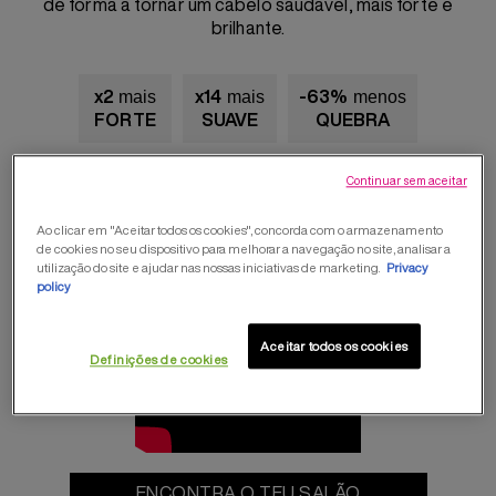
de forma a tornar um cabelo saudável, mais forte e
brilhante.
x2
mais
x14
mais
-63%
menos
FORTE
SUAVE
QUEBRA
Continuar sem aceitar
Ao clicar em "Aceitar todos os cookies", concorda com o armazenamento
de cookies no seu dispositivo para melhorar a navegação no site, analisar a
utilização do site e ajudar nas nossas iniciativas de marketing.
Privacy
policy
Aceitar todos os cookies
Definições de cookies
ENCONTRA O TEU SALÃO