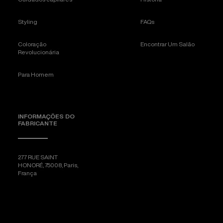
Styling
FAQs
Coloração
Encontrar Um Salão
Revolucionária
Para Homem
INFORMAÇÕES DO
FABRICANTE
277 RUE SAINT
HONORÉ, 75008, Paris,
França
[email protected]