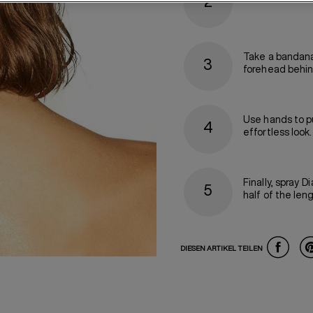
Take a bandana a
forehead behind
Use hands to pu
effortless look.
Finally, spray
Di
half of the len
DIESEN ARTIKEL TEILEN