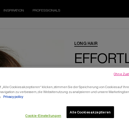
INSPIRATION
PROFESSIONALS
LONG HAIR
EFFORTL
Ohne Zust
 „Alle Cookies akzeptieren“ klicken, stimmen Sie der Speicherung von Cookies auf Ihr
navigation zu verbessern, die Websitenutzung zu analysieren und unsere Marketing
n.
Privacy policy
Prep hair with
B
enhance its natu
Alle Cookies akzeptieren
Cookie-Einstellungen
Part hair in a m