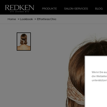
PRODUKTE
SALON-SERVICES
BLOG
Home
>
Lookbook
>
Effortless Chic
Wenn Sie auf
die Website
unterstütze