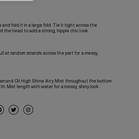
nd fold it in a large fold. Tie it tight across the
 the head to add a strong, hippie chic look.
ll at random strands across the part for a messy,
amond Oil High Shine Airy Mist
throughout the bottom
gth. Mist length with water for a messy, shiny look.