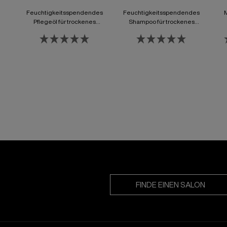
Feuchtigkeitsspendendes
Feuchtigkeitsspendendes
Pflegeöl für trockenes
Shampoo für trockenes
Haar
Haar
L
FINDE EINEN SALON