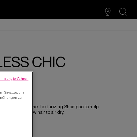
search
ESS CHIC
immung fortfahren
em Gerät zu, um
bemühungen zu
each Envy Volume Texturizing Shampoo
to help
ral texture. Allow hair to air dry.
essy middle part.