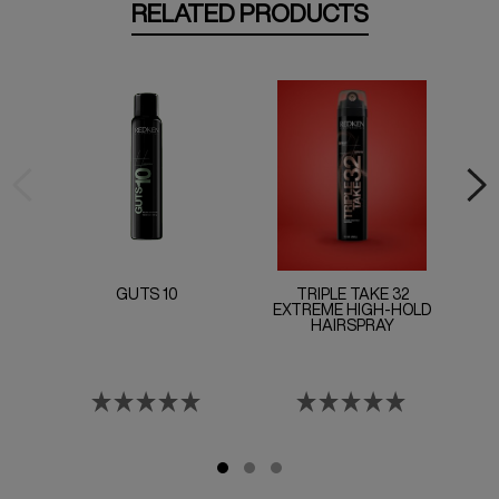
RELATED PRODUCTS
GUTS 10
TRIPLE TAKE 32
EXTREME HIGH-HOLD
HAIRSPRAY
M
WEN
NE
S